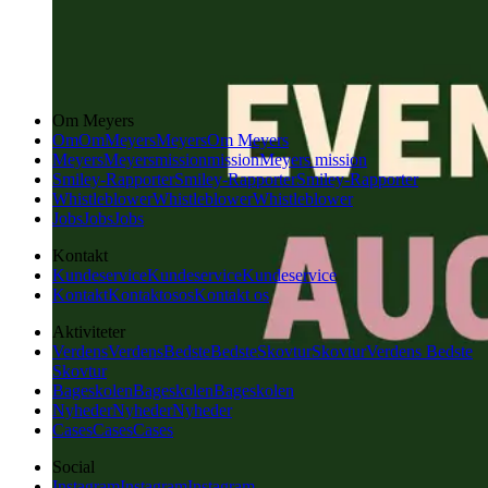
Om Meyers
Om
Om
Meyers
Meyers
Om Meyers
Meyers
Meyers
mission
mission
Meyers mission
Smiley-Rapporter
Smiley-Rapporter
Smiley-Rapporter
Whistleblower
Whistleblower
Whistleblower
Jobs
Jobs
Jobs
Kontakt
Kundeservice
Kundeservice
Kundeservice
Kontakt
Kontakt
os
os
Kontakt os
Aktiviteter
Verdens
Verdens
Bedste
Bedste
Skovtur
Skovtur
Verdens Bedste
Skovtur
Bageskolen
Bageskolen
Bageskolen
Nyheder
Nyheder
Nyheder
Cases
Cases
Cases
Social
Instagram
Instagram
Instagram