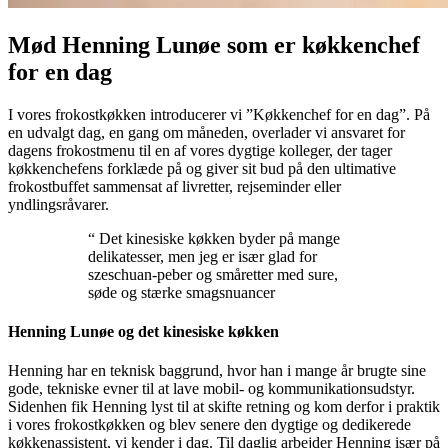
Mød Henning Lunøe som er køkkenchef
for en dag
I vores frokostkøkken introducerer vi ”Køkkenchef for en dag”. På
en udvalgt dag, en gang om måneden, overlader vi ansvaret for
dagens frokostmenu til en af vores dygtige kolleger, der tager
køkkenchefens forklæde på og giver sit bud på den ultimative
frokostbuffet sammensat af livretter, rejseminder eller
yndlingsråvarer.
“ Det kinesiske køkken byder på mange
delikatesser, men jeg er især glad for
szeschuan-peber og småretter med sure,
søde og stærke smagsnuancer
Henning Lunøe og det kinesiske køkken
Henning har en teknisk baggrund, hvor han i mange år brugte sine
gode, tekniske evner til at lave mobil- og kommunikationsudstyr.
Sidenhen fik Henning lyst til at skifte retning og kom derfor i praktik
i vores frokostkøkken og blev senere den dygtige og dedikerede
køkkenassistent, vi kender i dag. Til daglig arbejder Henning især på