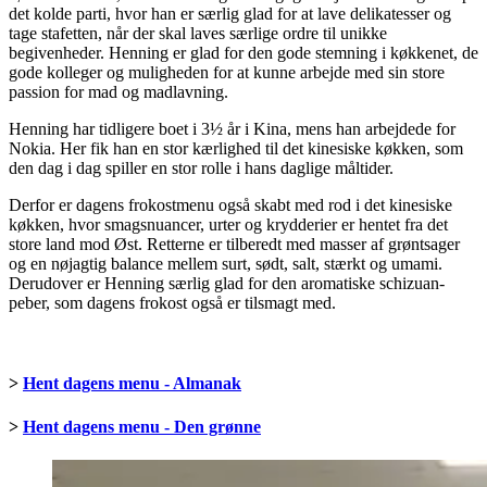
det kolde parti, hvor han er særlig glad for at lave delikatesser og
tage stafetten, når der skal laves særlige ordre til unikke
begivenheder. Henning er glad for den gode stemning i køkkenet, de
gode kolleger og muligheden for at kunne arbejde med sin store
passion for mad og madlavning.
Henning har tidligere boet i 3½ år i Kina, mens han arbejdede for
Nokia. Her fik han en stor kærlighed til det kinesiske køkken, som
den dag i dag spiller en stor rolle i hans daglige måltider.
Derfor er dagens frokostmenu også skabt med rod i det kinesiske
køkken, hvor smagsnuancer, urter og krydderier er hentet fra det
store land mod Øst. Retterne er tilberedt med masser af grøntsager
og en nøjagtig balance mellem surt, sødt, salt, stærkt og umami.
Derudover er Henning særlig glad for den aromatiske schizuan-
peber, som dagens frokost også er tilsmagt med.
>
Hent dagens menu - Almanak
>
Hent dagens menu - Den grønne