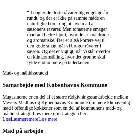
“ I dag er de fleste råvarer tilgængelige året
rundt, og der er ikke på samme måde en
naturlighed omkring at lave mad af
sæsonens råvarer. Men tomaterne smager
markant bedre i juni, hvor de er knaldrøde
og aromatiske. Der er altså kortere vej til
den gode smag, når vi bruger råvarer i
sæson. Og det er vigtigt, når vi står overfor
en klimaomstilling, hvor det grønne skal
fylde endnu mere på tallerkenen.
Mad- og måltidsstrategi
Samarbejde med Københavns Kommune
Magasinerne er en del af et større rådgivningssamarbejde mellem
Meyers Madhus og Københavns Kommune om mere klimavenlig
mad i offentlige køkkener som en del af kommunens mad- og
måltidsstrategi. Læs mere om strategien her
Læs
Læs
mere
mere
Læs mere
Mad på arbejde