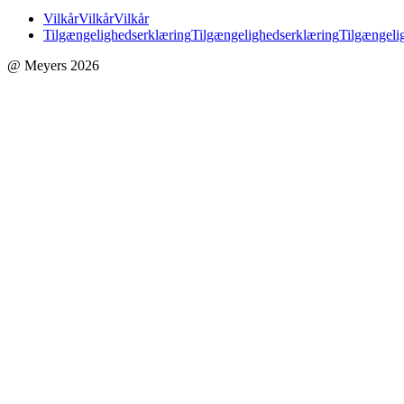
Vilkår
Vilkår
Vilkår
Tilgængelighedserklæring
Tilgængelighedserklæring
Tilgængeli
@ Meyers 2026