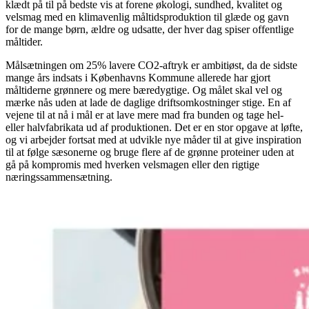
klædt på til på bedste vis at forene økologi, sundhed, kvalitet og
velsmag med en klimavenlig måltidsproduktion til glæde og gavn
for de mange børn, ældre og udsatte, der hver dag spiser offentlige
måltider.
Målsætningen om 25% lavere CO2-aftryk er ambitiøst, da de sidste
mange års indsats i Københavns Kommune allerede har gjort
måltiderne grønnere og mere bæredygtige. Og målet skal vel og
mærke nås uden at lade de daglige driftsomkostninger stige. En af
vejene til at nå i mål er at lave mere mad fra bunden og tage hel-
eller halvfabrikata ud af produktionen. Det er en stor opgave at løfte,
og vi arbejder fortsat med at udvikle nye måder til at give inspiration
til at følge sæsonerne og bruge flere af de grønne proteiner uden at
gå på kompromis med hverken velsmagen eller den rigtige
næringssammensætning.