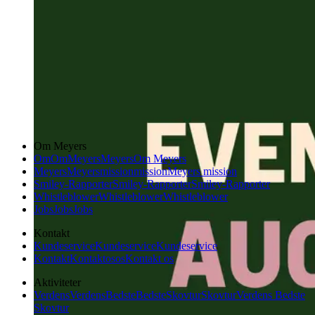
Om Meyers
Om
Om
Meyers
Meyers
Om Meyers
Meyers
Meyers
mission
mission
Meyers mission
Smiley-Rapporter
Smiley-Rapporter
Smiley-Rapporter
Whistleblower
Whistleblower
Whistleblower
Jobs
Jobs
Jobs
Kontakt
Kundeservice
Kundeservice
Kundeservice
Kontakt
Kontakt
os
os
Kontakt os
Aktiviteter
Verdens
Verdens
Bedste
Bedste
Skovtur
Skovtur
Verdens Bedste
Skovtur