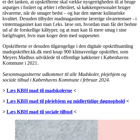
er det tanken, at opskrifterne skal vække nysgerrigheden til at bruge
asparges i foråret og æbler i efteråret, så køkkenpersonalet bruger
råvarerne, når de smager bedst – og har den største kulinariske
kvalitet. Desuden tilbyder madmagasinerne lærerige råvaretemaer - i
vintermagasinet kan man f.eks. læse om, hvordan man får det bedste
ud af de forskellige kåltyper, og at man kan få mere smag i sine
bælgfrugter, hvis man koger dem med suppeurter.
Opskrifterne er desuden tilgængelige i den digitale opskriftsamling
madopskrifter.kk.dk med knap 900 klimavenlige opskrifter, som
Meyers Madhus udviklede til offentlige køkkener i Københavns
Kommune i 2021.
Sæsonmagasinerne udkommer til alle Madskoler, plejehjem og
sociale tilbud i Københavns Kommune i februar 2024.
>
Læs KBH mad til madskolerne
<
>
Læs KBH mad til plejehjem og midlertidige døgnophold
<
>
Læs KBH mad til sociale tilbud
<