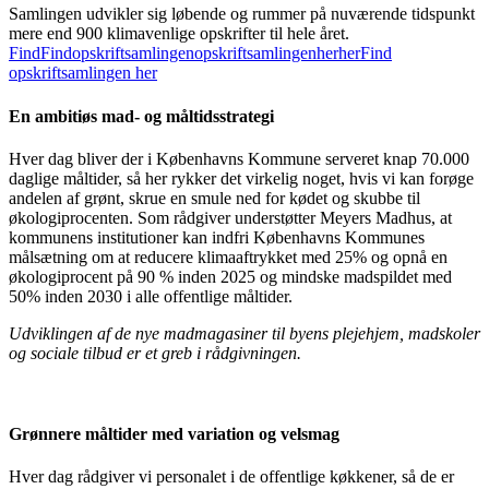
Samlingen udvikler sig løbende og rummer på nuværende tidspunkt
mere end 900 klimavenlige opskrifter til hele året.
Find
Find
opskriftsamlingen
opskriftsamlingen
her
her
Find
opskriftsamlingen her
En ambitiøs mad- og måltidsstrategi
Hver dag bliver der i Københavns Kommune serveret knap 70.000
daglige måltider, så her rykker det virkelig noget, hvis vi kan forøge
andelen af grønt, skrue en smule ned for kødet og skubbe til
økologiprocenten. Som rådgiver understøtter Meyers Madhus, at
kommunens institutioner kan indfri Københavns Kommunes
målsætning om at reducere klimaaftrykket med 25% og opnå en
økologiprocent på 90 % inden 2025 og mindske madspildet med
50% inden 2030 i alle offentlige måltider.
Udviklingen af de nye madmagasiner til byens plejehjem, madskoler
og sociale tilbud er et greb i rådgivningen.
Grønnere måltider med variation og velsmag
Hver dag rådgiver vi personalet i de offentlige køkkener, så de er