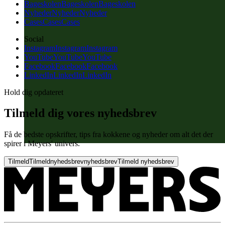
Bageskolen
Bageskolen
Bageskolen
Nyheder
Nyheder
Nyheder
Cases
Cases
Cases
Social
Instagram
Instagram
Instagram
YouTube
YouTube
YouTube
Facebook
Facebook
Facebook
LinkedIn
LinkedIn
LinkedIn
Hold dig opdateret
Tilmeld dig vores nyhedsbrev
Få de bedste opskrifter, tips fra kokkene og nyheder om alt det der
spirer i Meyers' univers.
Tilmeld
Tilmeld
nyhedsbrev
nyhedsbrev
Tilmeld nyhedsbrev