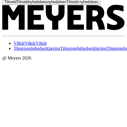
Tilmeld
Tilmeld
nyhedsbrev
nyhedsbrev
Tilmeld nyhedsbrev
Vilkår
Vilkår
Vilkår
Tilgængelighedserklæring
Tilgængelighedserklæring
Tilgængeli
@ Meyers 2026