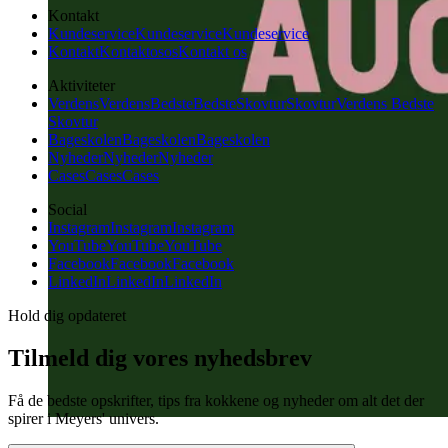
Kontakt
Kundeservice
Kundeservice
Kundeservice
Kontakt
Kontakt
os
os
Kontakt os
Aktiviteter
Verdens
Verdens
Bedste
Bedste
Skovtur
Skovtur
Verdens Bedste
Skovtur
Bageskolen
Bageskolen
Bageskolen
Nyheder
Nyheder
Nyheder
Cases
Cases
Cases
Social
Instagram
Instagram
Instagram
YouTube
YouTube
YouTube
Facebook
Facebook
Facebook
LinkedIn
LinkedIn
LinkedIn
Hold dig opdateret
Tilmeld dig vores nyhedsbrev
Få de bedste opskrifter, tips fra kokkene og nyheder om alt det der
spirer i Meyers' univers.