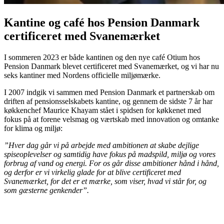
Kantine og café hos Pension Danmark
certificeret med Svanemærket
I sommeren 2023 er både kantinen og den nye café Otium hos
Pension Danmark blevet certificeret med Svanemærket, og vi har nu
seks kantiner med Nordens officielle miljømærke.
I 2007 indgik vi sammen med Pension Danmark et partnerskab om
driften af pensionsselskabets kantine, og gennem de sidste 7 år har
køkkenchef Maurice Khayam stået i spidsen for køkkenet med
fokus på at forene velsmag og værtskab med innovation og omtanke
for klima og miljø:
”Hver dag går vi på arbejde med ambitionen at skabe dejlige
spiseoplevelser og samtidig have fokus på madspild, miljø og vores
forbrug af vand og energi. For os går disse ambitioner hånd i hånd,
og derfor er vi virkelig glade for at blive certificeret med
Svanemærket, for det er et mærke, som viser, hvad vi står for, og
som gæsterne genkender”.