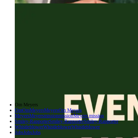
Om Meyers
Om
Om
Meyers
Meyers
Om Meyers
Meyers
Meyers
mission
mission
Meyers mission
Smiley-Rapporter
Smiley-Rapporter
Smiley-Rapporter
Whistleblower
Whistleblower
Whistleblower
Jobs
Jobs
Jobs