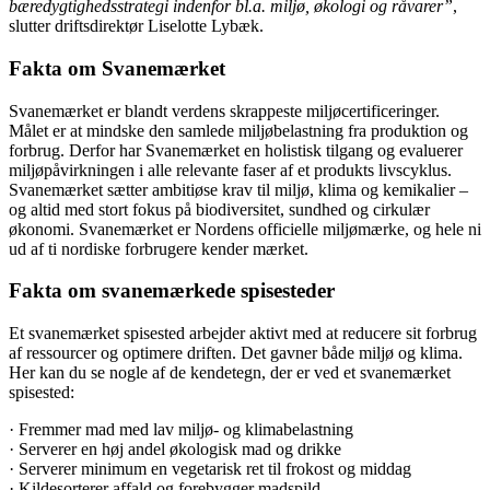
bæredygtighedsstrategi indenfor bl.a. miljø, økologi og råvarer”
,
slutter driftsdirektør Liselotte Lybæk.
Fakta om Svanemærket
Svanemærket er blandt verdens skrappeste miljøcertificeringer.
Målet er at mindske den samlede miljøbelastning fra produktion og
forbrug. Derfor har Svanemærket en holistisk tilgang og evaluerer
miljøpåvirkningen i alle relevante faser af et produkts livscyklus.
Svanemærket sætter ambitiøse krav til miljø, klima og kemikalier –
og altid med stort fokus på biodiversitet, sundhed og cirkulær
økonomi. Svanemærket er Nordens officielle miljømærke, og hele ni
ud af ti nordiske forbrugere kender mærket.
Fakta om svanemærkede spisesteder
Et svanemærket spisested arbejder aktivt med at reducere sit forbrug
af ressourcer og optimere driften. Det gavner både miljø og klima.
Her kan du se nogle af de kendetegn, der er ved et svanemærket
spisested:
· Fremmer mad med lav miljø- og klimabelastning
· Serverer en høj andel økologisk mad og drikke
· Serverer minimum en vegetarisk ret til frokost og middag
· Kildesorterer affald og forebygger madspild