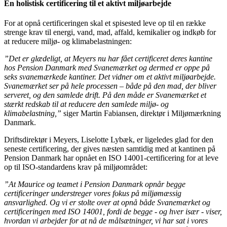
En holistisk certificering til et aktivt miljøarbejde
For at opnå certificeringen skal et spisested leve op til en række
strenge krav til energi, vand, mad, affald, kemikalier og indkøb for
at reducere miljø- og klimabelastningen:
”Det er glædeligt, at Meyers nu har fået certificeret deres kantine
hos Pension Danmark med Svanemærket og dermed er oppe på
seks svanemærkede kantiner. Det vidner om et aktivt miljøarbejde.
Svanemærket ser på hele processen – både på den mad, der bliver
serveret, og den samlede drift. På den måde er Svanemærket et
stærkt redskab til at reducere den samlede miljø- og
klimabelastning,”
siger Martin Fabiansen, direktør i Miljømærkning
Danmark.
Driftsdirektør i Meyers, Liselotte Lybæk, er ligeledes glad for den
seneste certificering, der gives næsten samtidig med at kantinen på
Pension Danmark har opnået en ISO 14001-certificering for at leve
op til ISO-standardens krav på miljøområdet:
”At Maurice og teamet i Pension Danmark opnår begge
certificeringer understreger vores fokus på miljømæssig
ansvarlighed. Og vi er stolte over at opnå både Svanemærket og
certificeringen med ISO 14001, fordi de begge - og hver især - viser,
hvordan vi arbejder for at nå de målsætninger, vi har sat i vores