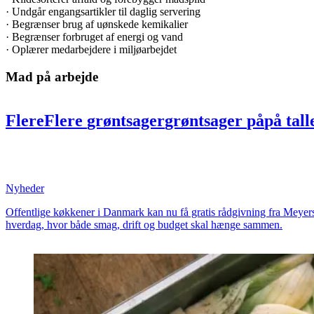
· Undgår engangsartikler til daglig servering
· Begrænser brug af uønskede kemikalier
· Begrænser forbruget af energi og vand
· Oplærer medarbejdere i miljøarbejdet
Mad på arbejde
Flere
Flere
grøntsager
grøntsager
på
på
tal
professionelle
professionelle
køkkener
køkk
hjælp
hjælp
fra
fra
Meyers
Meyers
Madhus
Nyheder
Offentlige køkkener i Danmark kan nu få gratis rådgivning fra Meyer
hverdag, hvor både smag, drift og budget skal hænge sammen.