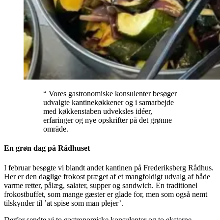
“ Vores gastronomiske konsulenter besøger
udvalgte kantinekøkkener og i samarbejde
med køkkenstaben udveksles idéer,
erfaringer og nye opskrifter på det grønne
område.
En grøn dag på Rådhuset
I februar besøgte vi blandt andet kantinen på Frederiksberg Rådhus.
Her er den daglige frokost præget af et mangfoldigt udvalg af både
varme retter, pålæg, salater, supper og sandwich. En traditionel
frokostbuffet, som mange gæster er glade for, men som også nemt
tilskynder til ’at spise som man plejer’.
Derfor sendte vi to gastronomiske konsulenter og to eksterne