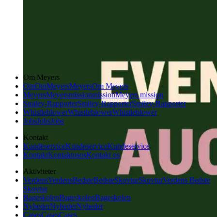
Om Meyers
Om
Om
Meyers
Meyers
Om Meyers
Meyers
Meyers
mission
mission
Meyers mission
Smiley-Rapporter
Smiley-Rapporter
Smiley-Rapporter
Whistleblower
Whistleblower
Whistleblower
Jobs
Jobs
Jobs
Kontakt
Kundeservice
Kundeservice
Kundeservice
Kontakt
Kontakt
os
os
Kontakt os
Aktiviteter
Verdens
Verdens
Bedste
Bedste
Skovtur
Skovtur
Verdens Bedste
Skovtur
Bageskolen
Bageskolen
Bageskolen
Nyheder
Nyheder
Nyheder
Cases
Cases
Cases