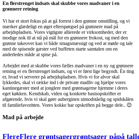
En flerstrenget indsats skal skubbe vores madvaner i en
grønnere retning
Vi har et stort fokus på at gå forrest i den grønne omstilling, og vi
mærker glædeligt en øget efterspørgsel på grønnere mad på
arbejdspladsen. Vores vigtigste allierede er virksomheder, der er
modige nok til at stå på mål for en grønnere frokost, og med den
grønne takeover kan vi både smagsmæssigt og ved at møde og tale
med de spisende gæster ved buffeten starte samtalen om en
anderledes måde at spise på.
Arbejdet med at skubbe vores fælles madvaner i en ny og grønnere
retning er en flerstrenget indsats, og vi er først lige begyndt. Èn ting
er, hvad vi serverer på arbejdspladsen. Hvis vi for alvor skal
lykkedes, skal vi række ind i de private madliv og hjælpe vores
kantinegæster med at jonglere med grøntsagerne hjemme i deres
eget køkken. Kendskab, viden og konkrete basisopskrifter er
afgørende, hvis vi skal gøre auberginen uimodståelig og spidskålen
til familiefavoritten. Vores kokke har opskriften på begge dele.. 😊
Mad på arbejde
Flere
Flere
grøntsager
grøntsager
på
på
tal