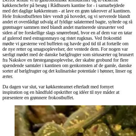
køkkenchefer på besøg i Rådhusets kantine for - i samarbejdede
med det daglige køkkenteam - at lave en grøn takeover af kantinen.
Hele frokostbuffeten blev vendt på hovedet, og vi serverede blandt
andet et overdådigt udvalg af fyldige salatermed bagte, syltede og rå
grøntsager sammen med blandt andet marinerede sirusærter ved
siden af tre forskellige slags smørrebrød, hvor en af dem var en tatar
af gulerod med estragonmayo og ristet rugknas. Ved frokosttid
mødte vi gæsterne ved buffeten og havde god tid til at fortælle om
de nye retter og smagsoplevelser, der ventede dem. For nogen var
særligt mødet med de danske bælgfrugter som siriusærter og brunært
fra Nakskov en førstegangsoplevelse, der skabte grobund for flere
spændende samtaler i kantinen om genkomsten af de gamle, danske
sorter af bælgfrugter og det kulinariske potentiale i bønner, linser og
ærter.
Da dagen var slut, var køkkenteamet efterladt med fornyet
inspiration og en håndfuld opskrifter og idéer til nye måder at
præsentere en grønnere frokostbuffet.