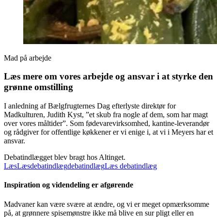
Mad på arbejde
Læs mere om vores arbejde og ansvar i at styrke den
grønne omstilling
I anledning af Bælgfrugternes Dag efterlyste direktør for
Madkulturen, Judith Kyst, ”et skub fra nogle af dem, som har magt
over vores måltider”. Som fødevarevirksomhed, kantine-leverandør
og rådgiver for offentlige køkkener er vi enige i, at vi i Meyers har et
ansvar.
Debatindlægget blev bragt hos Altinget.
Læs
Læs
debatindlæg
debatindlæg
Læs debatindlæg
Inspiration og videndeling er afgørende
Madvaner kan være svære at ændre, og vi er meget opmærksomme
på, at grønnere spisemønstre ikke må blive en sur pligt eller en