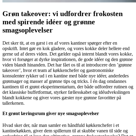
Grøn takeover: vi udfordrer frokosten
med spirende idéer og grønne
smagsoplevelser
Det sker tit, at en gæst i en af vores kantiner spørger efter en
opskrift. Intet gør en kok gladere, og vores kokke deler hellere end
gerne ud af deres viden. Det gælder også internt blandt vores kokke,
hvor vi forsøger at dyrke inspirationen, de gode idéer og den grønne
viden blandt hinanden. Det har fået os til at introducere den ’grønne
takeover’, hvor et team af køkkenchefer og gastronomiske
konsulenter rykker ud i en kantine med både nye idéer, anderledes
grøntsager og masser af grønne tips og tricks. I én dag omdannes
kantinen til et grønt eksperimentarium, der både udfordrer rutinen og
det klassiske buffetformat, styrker fællesskabet og idéudvekslingen
blandt kokkene og giver vores gæster nye grønne favoritter på
tallerkenen.
Et grønt læringsrum giver nye smagsoplevelser
Hvad sker der, når man samler en håndfuld køkkenchefer i et
kantinekøkken, giver dem spillerum til at skubbe vanen til side og