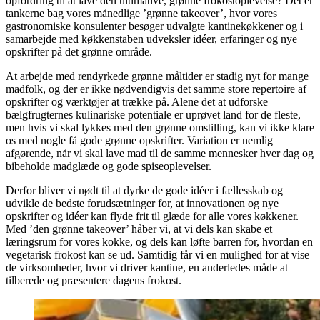
opfordring til at lave den ultimative, grønne frokostoplevelse? Det er
tankerne bag vores månedlige ’grønne takeover’, hvor vores
gastronomiske konsulenter besøger udvalgte kantinekøkkener og i
samarbejde med køkkenstaben udveksler idéer, erfaringer og nye
opskrifter på det grønne område.
At arbejde med rendyrkede grønne måltider er stadig nyt for mange
madfolk, og der er ikke nødvendigvis det samme store repertoire af
opskrifter og værktøjer at trække på. Alene det at udforske
bælgfrugternes kulinariske potentiale er uprøvet land for de fleste,
men hvis vi skal lykkes med den grønne omstilling, kan vi ikke klare
os med nogle få gode grønne opskrifter. Variation er nemlig
afgørende, når vi skal lave mad til de samme mennesker hver dag og
bibeholde madglæde og gode spiseoplevelser.
Derfor bliver vi nødt til at dyrke de gode idéer i fællesskab og
udvikle de bedste forudsætninger for, at innovationen og nye
opskrifter og idéer kan flyde frit til glæde for alle vores køkkener.
Med ’den grønne takeover’ håber vi, at vi dels kan skabe et
læringsrum for vores kokke, og dels kan løfte barren for, hvordan en
vegetarisk frokost kan se ud. Samtidig får vi en mulighed for at vise
de virksomheder, hvor vi driver kantine, en anderledes måde at
tilberede og præsentere dagens frokost.