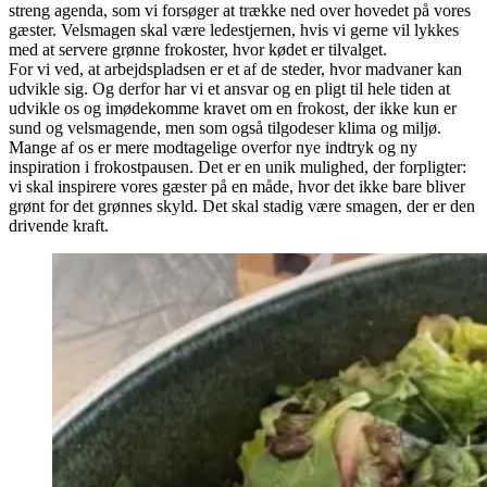
streng agenda, som vi forsøger at trække ned over hovedet på vores
gæster. Velsmagen skal være ledestjernen, hvis vi gerne vil lykkes
med at servere grønne frokoster, hvor kødet er tilvalget.
For vi ved, at arbejdspladsen er et af de steder, hvor madvaner kan
udvikle sig. Og derfor har vi et ansvar og en pligt til hele tiden at
udvikle os og imødekomme kravet om en frokost, der ikke kun er
sund og velsmagende, men som også tilgodeser klima og miljø.
Mange af os er mere modtagelige overfor nye indtryk og ny
inspiration i frokostpausen. Det er en unik mulighed, der forpligter:
vi skal inspirere vores gæster på en måde, hvor det ikke bare bliver
grønt for det grønnes skyld. Det skal stadig være smagen, der er den
drivende kraft.