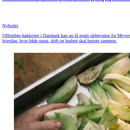
professionelle
professionelle
køkkener
køkk
hjælp
hjælp
fra
fra
Meyers
Meyers
Madhus
Nyheder
Offentlige køkkener i Danmark kan nu få gratis rådgivning fra Meyer
hverdag, hvor både smag, drift og budget skal hænge sammen.