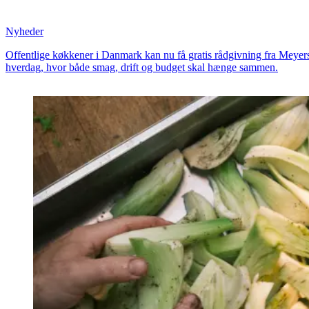
hjælp
hjælp
fra
fra
Meyers
Meyers
Madhus
Nyheder
Offentlige køkkener i Danmark kan nu få gratis rådgivning fra Meyer
hverdag, hvor både smag, drift og budget skal hænge sammen.