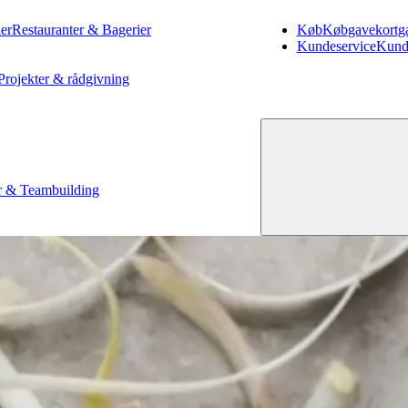
er
Restauranter & Bagerier
Køb
Køb
gavekort
g
Kundeservice
Kund
Projekter & rådgivning
 & Teambuilding