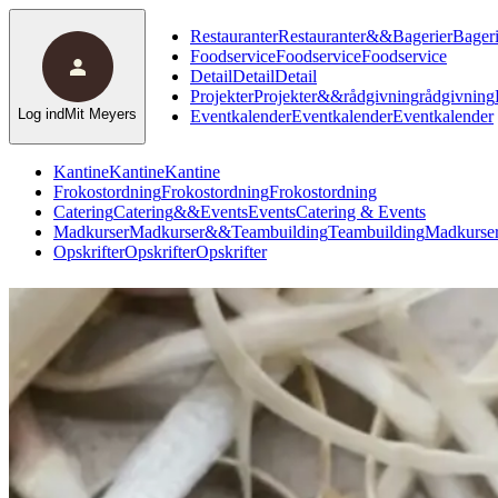
Restauranter
Restauranter
&
&
Bagerier
Bageri
Foodservice
Foodservice
Foodservice
Detail
Detail
Detail
Projekter
Projekter
&
&
rådgivning
rådgivning
Log ind
Mit Meyers
Eventkalender
Eventkalender
Eventkalender
Kantine
Kantine
Kantine
Frokostordning
Frokostordning
Frokostordning
Catering
Catering
&
&
Events
Events
Catering & Events
Madkurser
Madkurser
&
&
Teambuilding
Teambuilding
Madkurser
Opskrifter
Opskrifter
Opskrifter