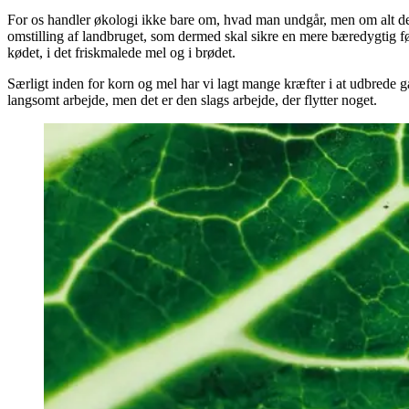
For os handler økologi ikke bare om, hvad man undgår, men om alt det, vi
omstilling af landbruget, som dermed skal sikre en mere bæredygtig 
kødet, i det friskmalede mel og i brødet.
Særligt inden for korn og mel har vi lagt mange kræfter i at udbrede g
langsomt arbejde, men det er den slags arbejde, der flytter noget.