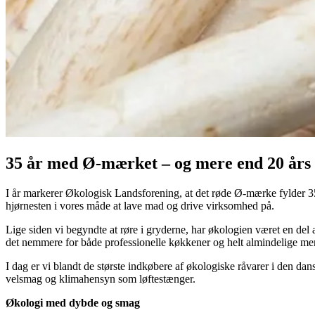
35 år med Ø-mærket – og mere end 20 års
I år markerer Økologisk Landsforening, at det røde Ø-mærke fylder 35 år
hjørnesten i vores måde at lave mad og drive virksomhed på.
Lige siden vi begyndte at røre i gryderne, har økologien været en del
det nemmere for både professionelle køkkener og helt almindelige men
I dag er vi blandt de største indkøbere af økologiske råvarer i den da
velsmag og klimahensyn som løftestænger.
Økologi med dybde og smag