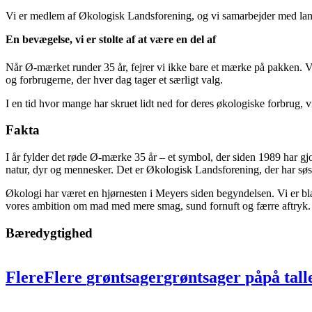
Vi er medlem af Økologisk Landsforening, og vi samarbejder med lan
En bevægelse, vi er stolte af at være en del af
Når Ø-mærket runder 35 år, fejrer vi ikke bare et mærke på pakken. Vi
og forbrugerne, der hver dag tager et særligt valg.
I en tid hvor mange har skruet lidt ned for deres økologiske forbrug, vi
Fakta
I år fylder det røde Ø-mærke 35 år – et symbol, der siden 1989 har g
natur, dyr og mennesker. Det er Økologisk Landsforening, der har søsa
Økologi har været en hjørnesten i Meyers siden begyndelsen. Vi er b
vores ambition om mad med mere smag, sund fornuft og færre aftryk.
Bæredygtighed
Flere
Flere
grøntsager
grøntsager
på
på
tal
professionelle
professionelle
køkkener
køkk