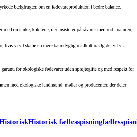
rkede bælgfrugter, om en fødevareproduktion i bedre balance.
er med omtanke; kokkene, der insisterer på råvarer med rod i naturen;
 har, hvis vi vil skabe en mere bæredygtig madkultur. Og det vil vi.
garanti for økologiske fødevarer uden sprøjtegifte og med respekt for
sammen med økologiske landmænd, møller og producenter, der deler
Historisk
Historisk
fællesspisning
fællesspisn
s
samles
samles
om
om
Det
Det
Længste
Længst