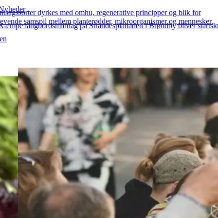
Nyheder
øntsagssorter dyrkes med omhu, regenerative principper og blik for
t levende samspil mellem planterødder, mikroorganismer og mennesker.
Kæmpe langbordsmiddag på Strandesplanaden i Brøndby bliver startskud
 en