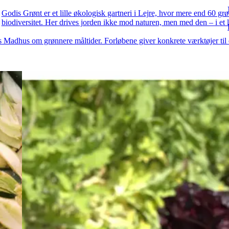
Madhus
Godis Grønt er et lille økologisk gartneri i Lejre, hvor mere end 60 gr
biodiversitet. Her drives jorden ikke mod naturen, men med den – i e
s Madhus om grønnere måltider. Forløbene giver konkrete værktøjer til