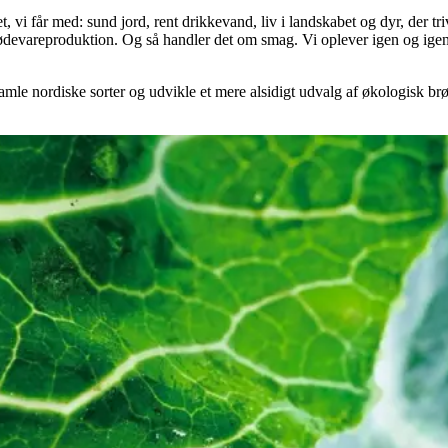
 får med: sund jord, rent drikkevand, liv i landskabet og dyr, der trives
fødevareproduktion. Og så handler det om smag. Vi oplever igen og igen
amle nordiske sorter og udvikle et mere alsidigt udvalg af økologisk brød