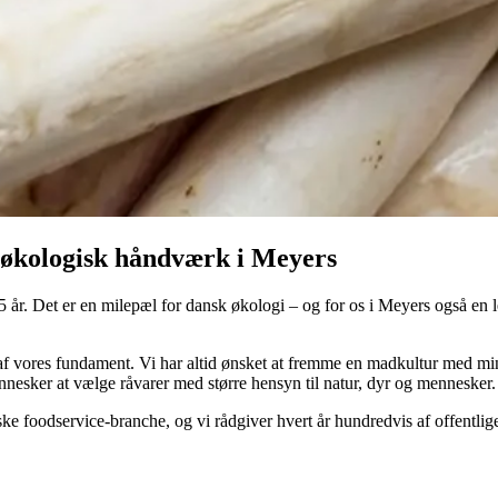
 økologisk håndværk i Meyers
. Det er en milepæl for dansk økologi – og for os i Meyers også en lejli
 af vores fundament. Vi har altid ønsket at fremme en madkultur med min
nesker at vælge råvarer med større hensyn til natur, dyr og mennesker.
nske foodservice-branche, og vi rådgiver hvert år hundredvis af offentlig