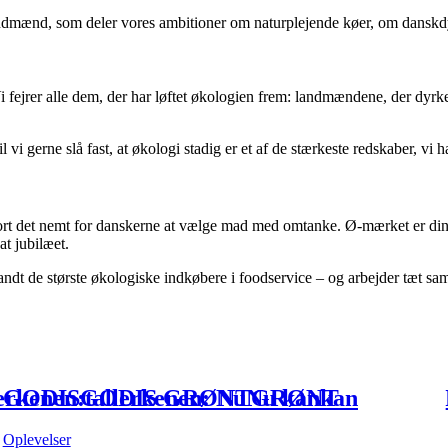
dmænd, som deler vores ambitioner om naturplejende køer, om danskdy
 fejrer alle dem, der har løftet økologien frem: landmændene, der dyrk
l vi gerne slå fast, at økologi stadig er et af de stærkeste redskaber, vi
jort det nemt for danskerne at vælge mad med omtanke. Ø-mærket er din 
t jubilæet.
landt de største økologiske indkøbere i foodservice – og arbejder tæt 
lerkenen:
GODIS
GODIS
tallerkenen:
GRØNT
Nu
Nu
GRØNT
kan
kan
ener
i
i
hele
hele
landet
landet
få
få
gratis
grati
Oplevelser