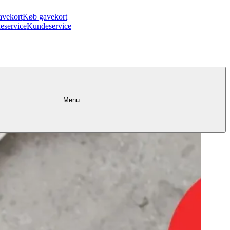
avekort
Køb gavekort
eservice
Kundeservice
Menu