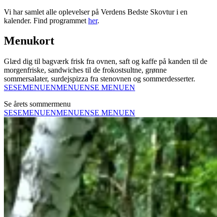
Vi har samlet alle oplevelser på Verdens Bedste Skovtur i en
kalender. Find programmet
her
.
Menukort
Glæd dig til bagværk frisk fra ovnen, saft og kaffe på kanden til de
morgenfriske, sandwiches til de frokostsultne, grønne
sommersalater, surdejspizza fra stenovnen og sommerdesserter.
SE
SE
MENUEN
MENUEN
SE MENUEN
Se årets sommermenu
SE
SE
MENUEN
MENUEN
SE MENUEN