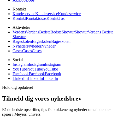
Jobs
Jobs
Jobs
Kontakt
Kundeservice
Kundeservice
Kundeservice
Kontakt
Kontakt
os
os
Kontakt os
Aktiviteter
Verdens
Verdens
Bedste
Bedste
Skovtur
Skovtur
Verdens Bedste
Skovtur
Bageskolen
Bageskolen
Bageskolen
Nyheder
Nyheder
Nyheder
Cases
Cases
Cases
Social
Instagram
Instagram
Instagram
YouTube
YouTube
YouTube
Facebook
Facebook
Facebook
LinkedIn
LinkedIn
LinkedIn
Hold dig opdateret
Tilmeld dig vores nyhedsbrev
Få de bedste opskrifter, tips fra kokkene og nyheder om alt det der
spirer i Meyers' univers.