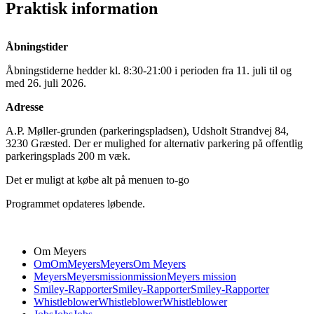
Praktisk information
Åbningstider
Åbningstiderne hedder kl. 8:30-21:00 i perioden fra 11. juli til og
med 26. juli 2026.
Adresse
A.P. Møller-grunden (parkeringspladsen), Udsholt Strandvej 84,
3230 Græsted. Der er mulighed for alternativ parkering på offentlig
parkeringsplads 200 m væk.
Det er muligt at købe alt på menuen to-go
Programmet opdateres løbende.
Om Meyers
Om
Om
Meyers
Meyers
Om Meyers
Meyers
Meyers
mission
mission
Meyers mission
Smiley-Rapporter
Smiley-Rapporter
Smiley-Rapporter
Whistleblower
Whistleblower
Whistleblower