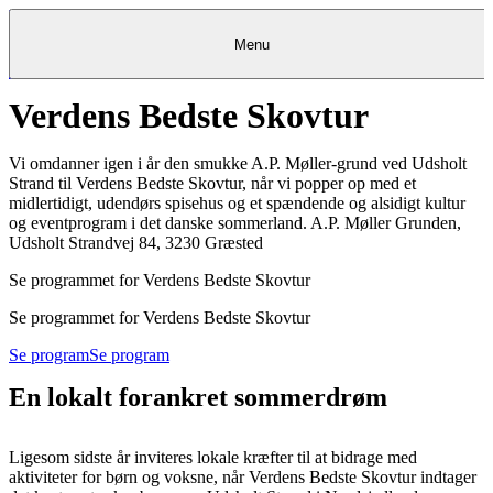
Menu
Verdens Bedste Skovtur
Kantine
Restauranter
Køb
Køb
Kantine
gavekort
Restauranter
Kantine
gavekort
&
Køb gavekort
&
Bagerier
Bagerier
Restauranter &
Frokostordning
Bagerier
Kundeservice
Kundeservice
Frokostordning
Kundeservice
Frokostordning
Catering
Foodservice
Catering
Foodservice
&
&
Events
Foodservice
Events
Catering & Events
Vi omdanner igen i år den smukke A.P. Møller-grund ved Udsholt
Madkurser
Detail
Detail
Madkurser
Detail
Log ind
&
&
Teambuilding
Mit Meyers
Teambuilding
Madkurse
Strand til Verdens Bedste Skovtur, når vi popper op med et
& Teambuilding
Projekter
Projekter
&
&
rådgivning
rådgivning
Projekter &
midlertidigt, udendørs spisehus og et spændende og alsidigt kultur
Opskrifter
rådgivning
Opskrifter
Opskrifter
og eventprogram i det danske sommerland. A.P. Møller Grunden,
Eventkalender
Eventkalender
Eventkalender
Udsholt Strandvej 84, 3230 Græsted
Se programmet for Verdens Bedste Skovtur
Se programmet for Verdens Bedste Skovtur
Se program
Se program
En lokalt forankret sommerdrøm
Ligesom sidste år inviteres lokale kræfter til at bidrage med
aktiviteter for børn og voksne, når Verdens Bedste Skovtur indtager