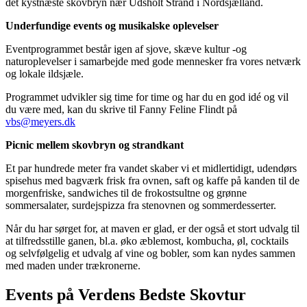
det kystnæste skovbryn nær Udsholt Strand i Nordsjælland.
Underfundige events og musikalske oplevelser
Eventprogrammet består igen af sjove, skæve kultur -og
naturoplevelser i samarbejde med gode mennesker fra vores netværk
og lokale ildsjæle.
Programmet udvikler sig time for time og har du en god idé og vil
du være med, kan du skrive til Fanny Feline Flindt på
vbs@meyers.dk
Picnic mellem skovbryn og strandkant
Et par hundrede meter fra vandet skaber vi et midlertidigt, udendørs
spisehus med bagværk frisk fra ovnen, saft og kaffe på kanden til de
morgenfriske, sandwiches til de frokostsultne og grønne
sommersalater, surdejspizza fra stenovnen og sommerdesserter.
Når du har sørget for, at maven er glad, er der også et stort udvalg til
at tilfredsstille ganen, bl.a. øko æblemost, kombucha, øl, cocktails
og selvfølgelig et udvalg af vine og bobler, som kan nydes sammen
med maden under trækronerne.
Events på Verdens Bedste Skovtur