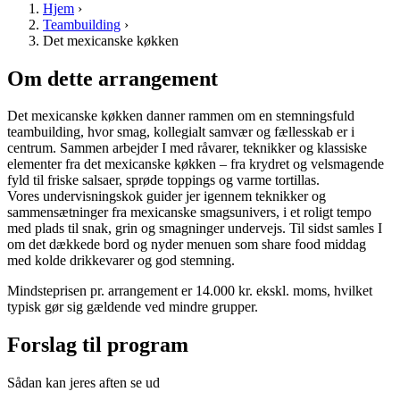
Hjem
›
Teambuilding
›
Det mexicanske køkken
Om dette arrangement
Det mexicanske køkken danner rammen om en stemningsfuld
teambuilding, hvor smag, kollegialt samvær og fællesskab er i
centrum. Sammen arbejder I med råvarer, teknikker og klassiske
elementer fra det mexicanske køkken – fra krydret og velsmagende
fyld til friske salsaer, sprøde toppings og varme tortillas.
Vores undervisningskok guider jer igennem teknikker og
sammensætninger fra mexicanske smagsunivers, i et roligt tempo
med plads til snak, grin og smagninger undervejs. Til sidst samles I
om det dækkede bord og nyder menuen som share food middag
med kolde drikkevarer og god stemning.
Mindsteprisen pr. arrangement er 14.000 kr. ekskl. moms, hvilket
typisk gør sig gældende ved mindre grupper.
Forslag til program
Sådan kan jeres aften se ud