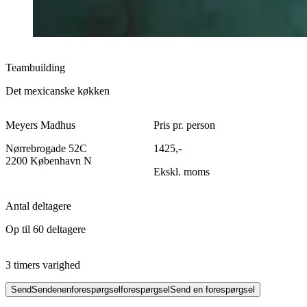
Teambuilding
Det mexicanske køkken
Meyers Madhus
Pris pr. person
Nørrebrogade 52C
1425,-
2200 København N
Ekskl. moms
Antal deltagere
Op til 60 deltagere
3 timers varighed
Send
Send
en
en
forespørgsel
forespørgsel
Send en forespørgsel