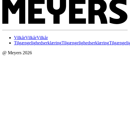
Vilkår
Vilkår
Vilkår
Tilgængelighedserklæring
Tilgængelighedserklæring
Tilgængeli
@ Meyers 2026