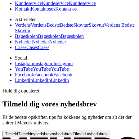
Kundeservice
Kundeservice
Kundeservice
Kontakt
Kontakt
os
os
Kontakt os
Aktiviteter
Verdens
Verdens
Bedste
Bedste
Skovtur
Skovtur
Verdens Bedste
Skovtur
Bageskolen
Bageskolen
Bageskolen
Nyheder
Nyheder
Nyheder
Cases
Cases
Cases
Social
Instagram
Instagram
Instagram
YouTube
YouTube
YouTube
Facebook
Facebook
Facebook
LinkedIn
LinkedIn
LinkedIn
Hold dig opdateret
Tilmeld dig vores nyhedsbrev
Få de bedste opskrifter, tips fra kokkene og nyheder om alt det der
spirer i Meyers' univers.
Tilmeld
Tilmeld
nyhedsbrev
nyhedsbrev
Tilmeld nyhedsbrev