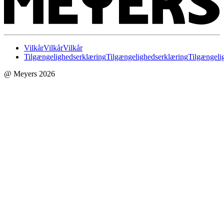
Vilkår
Vilkår
Vilkår
Tilgængelighedserklæring
Tilgængelighedserklæring
Tilgængeli
@ Meyers 2026