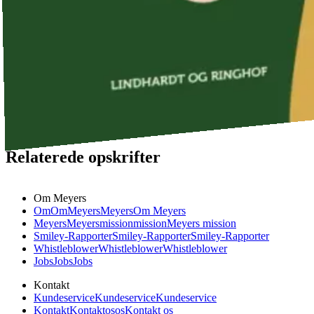
Relaterede opskrifter
Om Meyers
Om
Om
Meyers
Meyers
Om Meyers
Meyers
Meyers
mission
mission
Meyers mission
Smiley-Rapporter
Smiley-Rapporter
Smiley-Rapporter
Whistleblower
Whistleblower
Whistleblower
Jobs
Jobs
Jobs
Kontakt
Kundeservice
Kundeservice
Kundeservice
Kontakt
Kontakt
os
os
Kontakt os