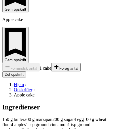
Gem opskrift
Apple cake
Gem opskrift
1 cake
Formindsk antal
Forøg antal
Del opskrift
Hjem
›
Opskrifter
›
Apple cake
Ingredienser
150
g
butter
200
g
marzipan
200
g
sugar
4
egg
100
g
wheat
flour
4
apples
1
tsp
ground cinnamon
1
tsp
ground