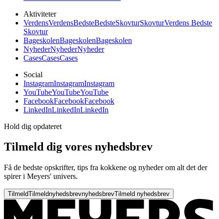
Aktiviteter
Verdens
Verdens
Bedste
Bedste
Skovtur
Skovtur
Verdens Bedste
Skovtur
Bageskolen
Bageskolen
Bageskolen
Nyheder
Nyheder
Nyheder
Cases
Cases
Cases
Social
Instagram
Instagram
Instagram
YouTube
YouTube
YouTube
Facebook
Facebook
Facebook
LinkedIn
LinkedIn
LinkedIn
Hold dig opdateret
Tilmeld dig vores nyhedsbrev
Få de bedste opskrifter, tips fra kokkene og nyheder om alt det der
spirer i Meyers' univers.
Tilmeld
Tilmeld
nyhedsbrev
nyhedsbrev
Tilmeld nyhedsbrev