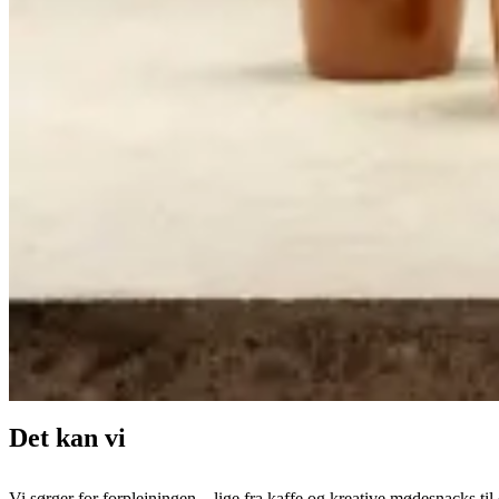
Det kan vi
Vi sørger for forplejningen – lige fra kaffe og kreative mødesnacks til d