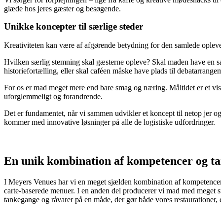
glæde hos jeres gæster og besøgende.
Unikke koncepter til særlige steder
Kreativiteten kan være af afgørende betydning for den samlede oplevels
Hvilken særlig stemning skal gæsterne opleve? Skal maden have en sær
historiefortælling, eller skal caféen måske have plads til debatarrang
For os er mad meget mere end bare smag og næring. Måltidet er et visit
uforglemmeligt og forandrende.
Det er fundamentet, når vi sammen udvikler et koncept til netop jer og
kommer med innovative løsninger på alle de logistiske udfordringer.
En unik kombination af kompetencer og t
I Meyers Venues har vi en meget sjælden kombination af kompetencer o
carte-baserede menuer. I en anden del producerer vi mad med meget sto
tankegange og råvarer på en måde, der gør både vores restaurationer, ca