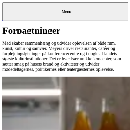
Menu
Forpagtninger
Kantine
Restauranter
Køb
Køb
Kantine
gavekort
Restauranter
Kantine
gavekort
&
Køb gavekort
&
Bagerier
Bagerier
Restauranter &
Frokostordning
Bagerier
Kundeservice
Kundeservice
Frokostordning
Kundeservice
Frokostordning
Catering
Foodservice
Catering
Foodservice
&
&
Events
Foodservice
Events
Catering & Events
Mad skaber sammenhæng og udvider oplevelsen af både rum,
Madkurser
Detail
Detail
Madkurser
Detail
Log ind
&
&
Teambuilding
Mit Meyers
Teambuilding
Madkurse
kunst, kultur og samvær. Meyers driver restauranter, caféer og
& Teambuilding
Projekter
Projekter
&
&
rådgivning
rådgivning
Projekter &
forplejningsløsninger på konferencecentre og i nogle af landets
Opskrifter
rådgivning
Opskrifter
Opskrifter
største kulturinstitutioner. Det er hver især unikke koncepter, som
Eventkalender
Eventkalender
Eventkalender
sætter smag på husets brand og aktiviteter og udvider
mødedeltagernes, politikernes eller teatergæsternes oplevelse.