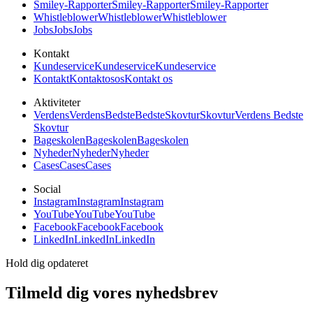
Smiley-Rapporter
Smiley-Rapporter
Smiley-Rapporter
Whistleblower
Whistleblower
Whistleblower
Jobs
Jobs
Jobs
Kontakt
Kundeservice
Kundeservice
Kundeservice
Kontakt
Kontakt
os
os
Kontakt os
Aktiviteter
Verdens
Verdens
Bedste
Bedste
Skovtur
Skovtur
Verdens Bedste
Skovtur
Bageskolen
Bageskolen
Bageskolen
Nyheder
Nyheder
Nyheder
Cases
Cases
Cases
Social
Instagram
Instagram
Instagram
YouTube
YouTube
YouTube
Facebook
Facebook
Facebook
LinkedIn
LinkedIn
LinkedIn
Hold dig opdateret
Tilmeld dig vores nyhedsbrev