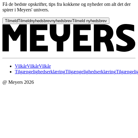
Få de bedste opskrifter, tips fra kokkene og nyheder om alt det der
spirer i Meyers' univers.
Tilmeld
Tilmeld
nyhedsbrev
nyhedsbrev
Tilmeld nyhedsbrev
Vilkår
Vilkår
Vilkår
Tilgængelighedserklæring
Tilgængelighedserklæring
Tilgængeli
@ Meyers 2026