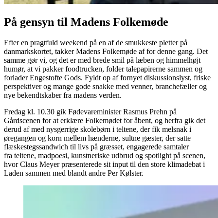
På gensyn til Madens Folkemøde
Efter en pragtfuld weekend på en af de smukkeste pletter på
danmarkskortet, takker Madens Folkemøde af for denne gang. Det
samme gør vi, og det er med brede smil på læben og himmelhøjt
humør, at vi pakker foodtrucken, folder talepapirerne sammen og
forlader Engestofte Gods. Fyldt op af fornyet diskussionslyst, friske
perspektiver og mange gode snakke med venner, branchefæller og
nye bekendtskaber fra madens verden.
Fredag kl. 10.30 gik Fødevareminister Rasmus Prehn på
Gårdscenen for at erklære Folkemødet for åbent, og herfra gik det
derud af med nysgerrige skolebørn i teltene, der fik melsnak i
øregangen og korn mellem hænderne, sultne gæster, der satte
flæskestegssandwich til livs på græsset, engagerede samtaler
fra teltene, madpoesi, kunstneriske udbrud og spotlight på scenen,
hvor Claus Meyer præsenterede sit input til den store klimadebat i
Laden sammen med blandt andre Per Kølster.