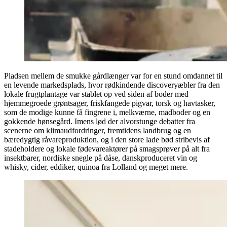
Pladsen mellem de smukke gårdlænger var for en stund omdannet til
en levende markedsplads, hvor rødkindende discoveryæbler fra den
lokale frugtplantage var stablet op ved siden af boder med
hjemmegroede grøntsager, friskfangede pigvar, torsk og havtasker,
som de modige kunne få fingrene i, melkværne, madboder og en
gokkende hønsegård. Imens lød der alvorstunge debatter fra
scenerne om klimaudfordringer, fremtidens landbrug og en
bæredygtig råvareproduktion, og i den store lade bød stribevis af
stadeholdere og lokale fødevareaktører på smagsprøver på alt fra
insektbarer, nordiske snegle på dåse, danskproduceret vin og
whisky, cider, eddiker, quinoa fra Lolland og meget mere.