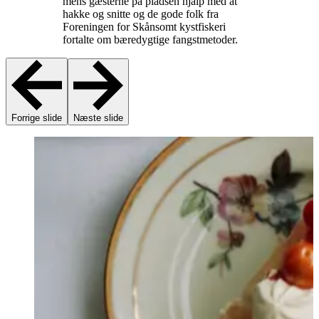
mens gæsterne på pladsen hjalp med at
hakke og snitte og de gode folk fra
Foreningen for Skånsomt kystfiskeri
fortalte om bæredygtige fangstmetoder.
Forrige slide
Næste slide
S
D
s
m
g
u
o
o