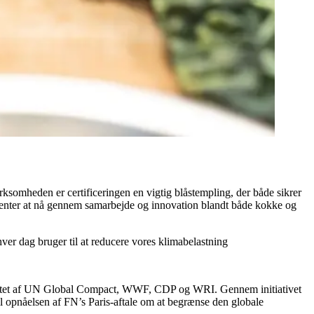
rksomheden er certificeringen en vigtig blåstempling, der både sikrer
venter at nå gennem samarbejde og innovation blandt både kokke og
 hver dag bruger til at reducere vores klimabelastning
er stiftet af UN Global Compact, WWF, CDP og WRI. Gennem initiativet
l opnåelsen af FN’s Paris-aftale om at begrænse den globale