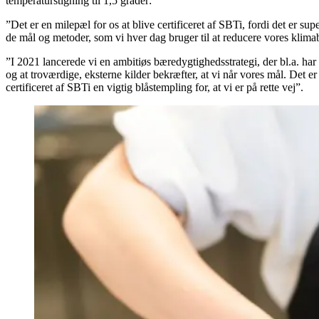
temperaturstigning til 1,5 grader:
”Det er en milepæl for os at blive certificeret af SBTi, fordi det er sup
de mål og metoder, som vi hver dag bruger til at reducere vores kli
”I 2021 lancerede vi en ambitiøs bæredygtighedsstrategi, der bl.a. ha
og at troværdige, eksterne kilder bekræfter, at vi når vores mål. Det e
certificeret af SBTi en vigtig blåstempling for, at vi er på rette vej”.