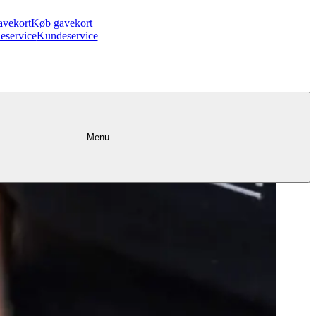
avekort
Køb gavekort
eservice
Kundeservice
Menu