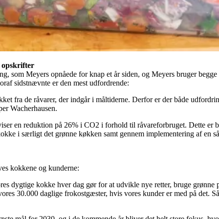
opskrifter
ng, som Meyers opnåede for knap et år siden, og Meyers bruger begge ce
oraf sidstnævnte er den mest udfordrende:
et fra de råvarer, der indgår i måltiderne. Derfor er der både udford
Jesper Wacherhausen.
ser en reduktion på 26% i CO2 i forhold til råvareforbruget. Dette er 
kokke i særligt det grønne køkken samt gennem implementering af en s
rives kokkene og kunderne:
res dygtige kokke hver dag gør for at udvikle nye retter, bruge grønne 
 vores 30.000 daglige frokostgæster, hvis vores kunder er med på det. Så 
e næste mål for 2030, og i de kommende år bliver det helt store fokus, 