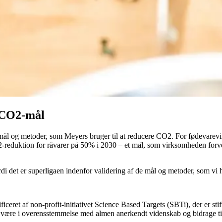
r CO2-mål
e mål og metoder, som Meyers bruger til at reducere CO2. For fødevarevi
2-reduktion for råvarer på 50% i 2030 – et mål, som virksomheden for
fordi det er superligaen indenfor validering af de mål og metoder, som vi
tificeret af non-profit-initiativet Science Based Targets (SBTi), der 
l være i overensstemmelse med almen anerkendt videnskab og bidrage ti