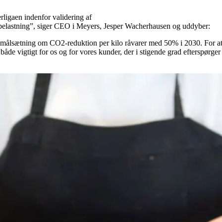
erligaen indenfor validering af
mabelastning”, siger CEO i Meyers, Jesper Wacherhausen og uddyber:
r målsætning om CO2-reduktion per kilo råvarer med 50% i 2030. For at 
r både vigtigt for os og for vores kunder, der i stigende grad efterspørg