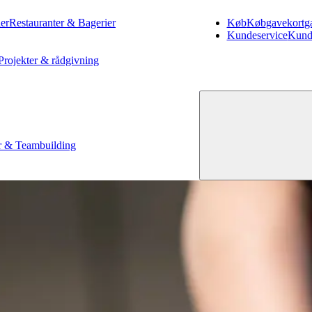
er
Restauranter & Bagerier
Køb
Køb
gavekort
g
Kundeservice
Kund
Projekter & rådgivning
 & Teambuilding