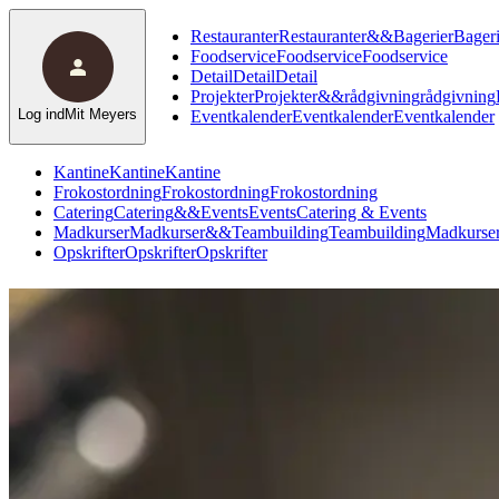
Restauranter
Restauranter
&
&
Bagerier
Bageri
Foodservice
Foodservice
Foodservice
Detail
Detail
Detail
Projekter
Projekter
&
&
rådgivning
rådgivning
Log ind
Mit Meyers
Eventkalender
Eventkalender
Eventkalender
Kantine
Kantine
Kantine
Frokostordning
Frokostordning
Frokostordning
Catering
Catering
&
&
Events
Events
Catering & Events
Madkurser
Madkurser
&
&
Teambuilding
Teambuilding
Madkurser
Opskrifter
Opskrifter
Opskrifter