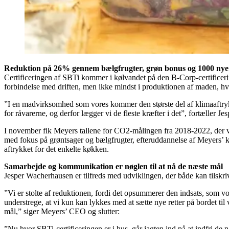
Reduktion på 26% gennem bælgfrugter, grøn bonus og 1000 nye 
Certificeringen af SBTi kommer i kølvandet på den B-Corp-certificeri
forbindelse med driften, men ikke mindst i produktionen af maden, hv
”I en madvirksomhed som vores kommer den største del af klimaaftrykk
for råvarerne, og derfor lægger vi de fleste kræfter i det”, fortæller 
I november fik Meyers tallene for CO2-målingen fra 2018-2022, der vi
med fokus på grøntsager og bælgfrugter, efteruddannelse af Meyers’ 
aftrykket for det enkelte køkken.
Samarbejde og kommunikation er nøglen til at nå de næste mål
Jesper Wacherhausen er tilfreds med udviklingen, der både kan tilsk
”Vi er stolte af reduktionen, fordi det opsummerer den indsats, som vo
understrege, at vi kun kan lykkes med at sætte nye retter på bordet til
mål,” siger Meyers’ CEO og slutter:
”Nu hvor SBTi-certificeringen er i hus, går jagten ind på at indfri d