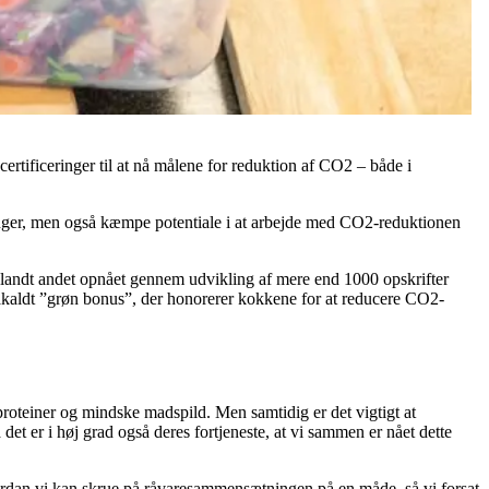
rtificeringer til at nå målene for reduktion af CO2 – både i
ringer, men også kæmpe potentiale i at arbejde med CO2-reduktionen
blandt andet opnået gennem udvikling af mere end 1000 opskrifter
åkaldt ”grøn bonus”, der honorerer kokkene for at reducere CO2-
proteiner og mindske madspild. Men samtidig er det vigtigt at
det er i høj grad også deres fortjeneste, at vi sammen er nået dette
hvordan vi kan skrue på råvaresammensætningen på en måde, så vi forsat