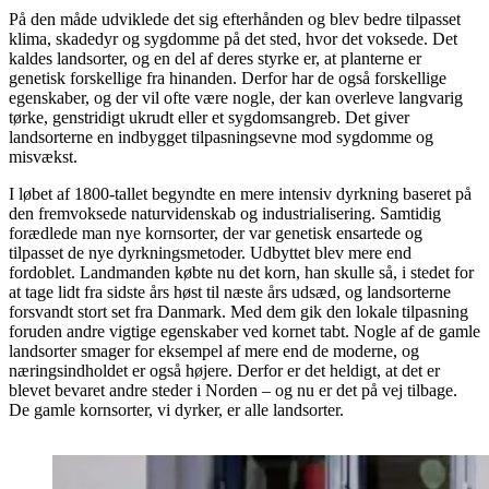
På den måde udviklede det sig efterhånden og blev bedre tilpasset
klima, skadedyr og sygdomme på det sted, hvor det voksede. Det
kaldes landsorter, og en del af deres styrke er, at planterne er
genetisk forskellige fra hinanden. Derfor har de også forskellige
egenskaber, og der vil ofte være nogle, der kan overleve langvarig
tørke, genstridigt ukrudt eller et sygdomsangreb. Det giver
landsorterne en indbygget tilpasningsevne mod sygdomme og
misvækst.
I løbet af 1800-tallet begyndte en mere intensiv dyrkning baseret på
den fremvoksede naturvidenskab og industrialisering. Samtidig
forædlede man nye kornsorter, der var genetisk ensartede og
tilpasset de nye dyrkningsmetoder. Udbyttet blev mere end
fordoblet. Landmanden købte nu det korn, han skulle så, i stedet for
at tage lidt fra sidste års høst til næste års udsæd, og landsorterne
forsvandt stort set fra Danmark. Med dem gik den lokale tilpasning
foruden andre vigtige egenskaber ved kornet tabt. Nogle af de gamle
landsorter smager for eksempel af mere end de moderne, og
næringsindholdet er også højere. Derfor er det heldigt, at det er
blevet bevaret andre steder i Norden – og nu er det på vej tilbage.
De gamle kornsorter, vi dyrker, er alle landsorter.