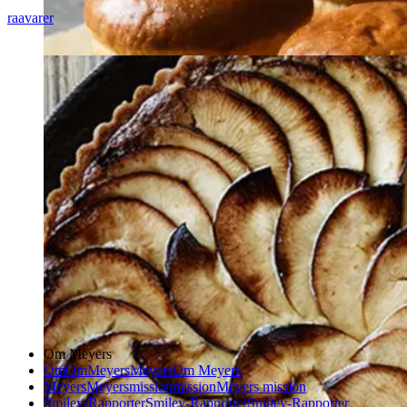
raavarer
Om Meyers
Om
Om
Meyers
Meyers
Om Meyers
Meyers
Meyers
mission
mission
Meyers mission
Smiley-Rapporter
Smiley-Rapporter
Smiley-Rapporter