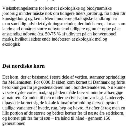
Vækstbetingelserne for kornet i økologiske og biodynamiske
jordbrug minder måske nok om tidligere tiders jordbrug, fra tiden før
kunstgødning og kemi. Men i moderne økologiske landbrug har
man samtidig udviklet dyrkningsmetoder, der indebærer, at man som
landmand opnår et større udbytte end tidligere og nu er oppe på et
anstændigt udbytte (ca. 50-75 % af udbyttet på en konventionel
mark), hvilket i sidste ende indebærer, at økologisk mel og
økologisk
Det nordiske korn
Det korn, der er basismad i store dele af verden, stammer oprindeligt
fra Mellemøsten. For 6000 år siden kom kornet til Danmark og førte
befolkningen fra jægerstenalderen ind i bondestenalderen. Nu kunne
vi selv dyrke vores mad, og på den måde blev vi mindre afhængige
af naturen. Grunden til den moderne civilisation var lagt. Undervejs
tilpassede kornet sig de lokale klimaforforhold og derved opstod
utallige varianter af hvede, rug, byg og havre. År efter år tog man en
lille portion af de største og bedste kerner fra til næste års sædekorn,
og kornet gik fra far til søn – fra hånd til hånd - gennem 150
generationer.