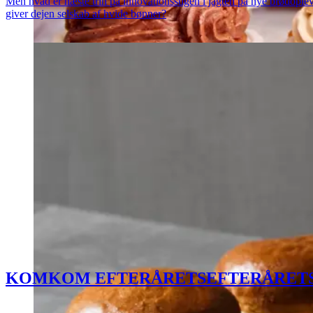
Men hvad er næste trin på innovationsstigen i jagten på nye brødople
giver dejen selskab af hvide bønner?
KOM
KOM
EFTERÅRETS
EFTERÅRET
DINE
DINE
KAGER
KAGER