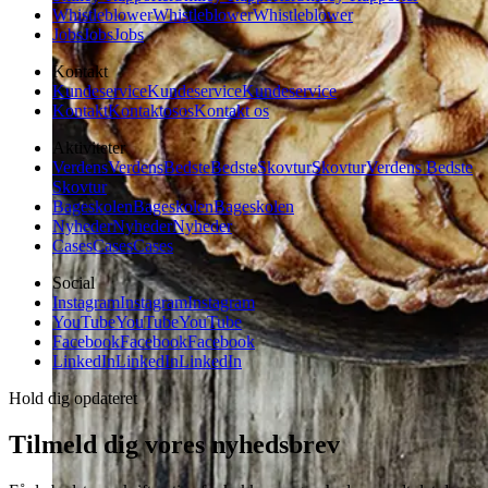
Whistleblower
Whistleblower
Whistleblower
Jobs
Jobs
Jobs
Kontakt
Kundeservice
Kundeservice
Kundeservice
Kontakt
Kontakt
os
os
Kontakt os
Aktiviteter
Verdens
Verdens
Bedste
Bedste
Skovtur
Skovtur
Verdens Bedste
Skovtur
Bageskolen
Bageskolen
Bageskolen
Nyheder
Nyheder
Nyheder
Cases
Cases
Cases
Social
Instagram
Instagram
Instagram
YouTube
YouTube
YouTube
Facebook
Facebook
Facebook
LinkedIn
LinkedIn
LinkedIn
Hold dig opdateret
Tilmeld dig vores nyhedsbrev