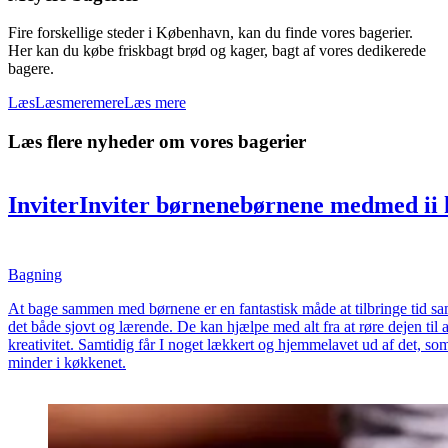
Fire forskellige steder i København, kan du finde vores bagerier.
Her kan du købe friskbagt brød og kager, bagt af vores dedikerede
bagere.
Læs
Læs
mere
mere
Læs mere
Læs flere nyheder om vores bagerier
Inviter
Inviter
børnene
børnene
med
med
i
i
simple
simple
opskrifter
opskrifter
sammen
Bagning
At bage sammen med børnene er en fantastisk måde at tilbringe tid s
det både sjovt og lærende. De kan hjælpe med alt fra at røre dejen til 
kreativitet. Samtidig får I noget lækkert og hjemmelavet ud af det, so
minder i køkkenet.