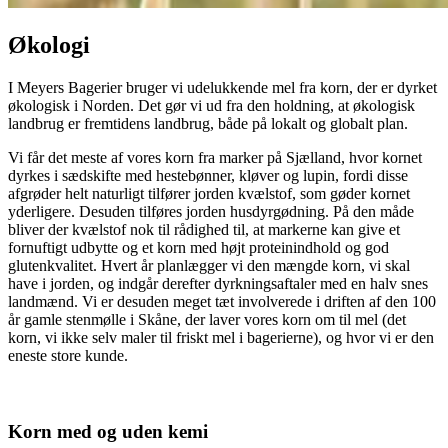
Økologi
I Meyers Bagerier bruger vi udelukkende mel fra korn, der er dyrket
økologisk i Norden. Det gør vi ud fra den holdning, at økologisk
landbrug er fremtidens landbrug, både på lokalt og globalt plan.
Vi får det meste af vores korn fra marker på Sjælland, hvor kornet
dyrkes i sædskifte med hestebønner, kløver og lupin, fordi disse
afgrøder helt naturligt tilfører jorden kvælstof, som gøder kornet
yderligere. Desuden tilføres jorden husdyrgødning. På den måde
bliver der kvælstof nok til rådighed til, at markerne kan give et
fornuftigt udbytte og et korn med højt proteinindhold og god
glutenkvalitet. Hvert år planlægger vi den mængde korn, vi skal
have i jorden, og indgår derefter dyrkningsaftaler med en halv snes
landmænd. Vi er desuden meget tæt involverede i driften af den 100
år gamle stenmølle i Skåne, der laver vores korn om til mel (det
korn, vi ikke selv maler til friskt mel i bagerierne), og hvor vi er den
eneste store kunde.
Korn med og uden kemi