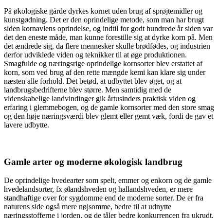
På økologiske gårde dyrkes kornet uden brug af sprøjtemidler og
kunstgødning. Det er den oprindelige metode, som man har brugt
siden kornavlens oprindelse, og indtil for godt hundrede år siden var
det den eneste måde, man kunne forestille sig at dyrke korn på. Men
det ændrede sig, da flere mennesker skulle brødfødes, og industrien
derfor udviklede viden og teknikker til at øge produktionen.
Smagfulde og næringsrige oprindelige kornsorter blev erstattet af
korn, som ved brug af den rette mængde kemi kan klare sig under
næsten alle forhold. Det betød, at udbyttet blev øget, og at
landbrugsbedrifterne blev større. Men samtidig med de
videnskabelige landvindinger gik årtusinders praktisk viden og
erfaring i glemmebogen, og de gamle kornsorter med den store smag
og den høje næringsværdi blev glemt eller gemt væk, fordi de gav et
lavere udbytte.
Gamle arter og moderne økologisk landbrug
De oprindelige hvedearter som spelt, emmer og enkorn og de gamle
hvedelandsorter, fx ølandshveden og hallandshveden, er mere
standhaftige over for sygdomme end de moderne sorter. De er fra
naturens side også mere nøjsomme, bedre til at udnytte
næringsstofferne i jorden, og de tåler bedre konkurrencen fra ukrudt.