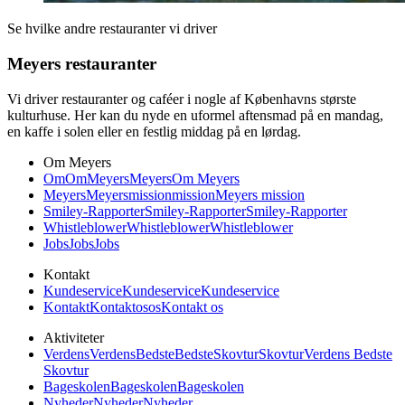
Se hvilke andre restauranter vi driver
Meyers restauranter
Vi driver restauranter og caféer i nogle af Københavns største
kulturhuse. Her kan du nyde en uformel aftensmad på en mandag,
en kaffe i solen eller en festlig middag på en lørdag.
Om Meyers
Om
Om
Meyers
Meyers
Om Meyers
Meyers
Meyers
mission
mission
Meyers mission
Smiley-Rapporter
Smiley-Rapporter
Smiley-Rapporter
Whistleblower
Whistleblower
Whistleblower
Jobs
Jobs
Jobs
Kontakt
Kundeservice
Kundeservice
Kundeservice
Kontakt
Kontakt
os
os
Kontakt os
Aktiviteter
Verdens
Verdens
Bedste
Bedste
Skovtur
Skovtur
Verdens Bedste
Skovtur
Bageskolen
Bageskolen
Bageskolen
Nyheder
Nyheder
Nyheder