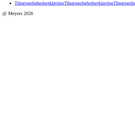
Tilgængelighedserklæring
Tilgængelighedserklæring
Tilgængeli
@ Meyers 2026