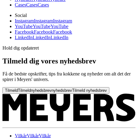
Cases
Cases
Cases
Social
Instagram
Instagram
Instagram
YouTube
YouTube
YouTube
Facebook
Facebook
Facebook
LinkedIn
LinkedIn
LinkedIn
Hold dig opdateret
Tilmeld dig vores nyhedsbrev
Få de bedste opskrifter, tips fra kokkene og nyheder om alt det der
spirer i Meyers' univers.
Tilmeld
Tilmeld
nyhedsbrev
nyhedsbrev
Tilmeld nyhedsbrev
Vilkår
Vilkår
Vilkår