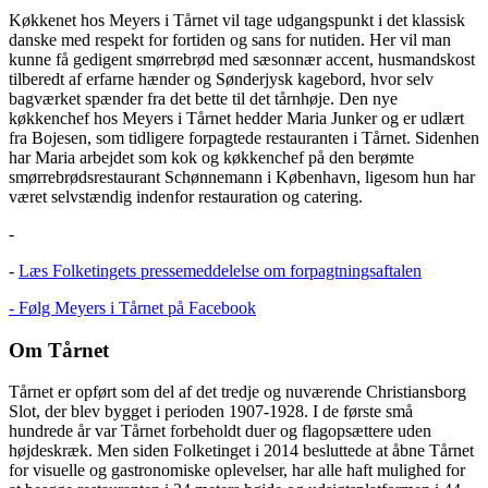
Køkkenet hos Meyers i Tårnet vil tage udgangspunkt i det klassisk
danske med respekt for fortiden og sans for nutiden. Her vil man
kunne få gedigent smørrebrød med sæsonnær accent, husmandskost
tilberedt af erfarne hænder og Sønderjysk kagebord, hvor selv
bagværket spænder fra det bette til det tårnhøje. Den nye
køkkenchef hos Meyers i Tårnet hedder Maria Junker og er udlært
fra Bojesen, som tidligere forpagtede restauranten i Tårnet. Sidenhen
har Maria arbejdet som kok og køkkenchef på den berømte
smørrebrødsrestaurant Schønnemann i København, ligesom hun har
været selvstændig indenfor restauration og catering.
-
-
Læs Folketingets pressemeddelelse om forpagtningsaftalen
- Følg Meyers i Tårnet på Facebook
Om Tårnet
Tårnet er opført som del af det tredje og nuværende Christiansborg
Slot, der blev bygget i perioden 1907-1928. I de første små
hundrede år var Tårnet forbeholdt duer og flagopsættere uden
højdeskræk. Men siden Folketinget i 2014 besluttede at åbne Tårnet
for visuelle og gastronomiske oplevelser, har alle haft mulighed for