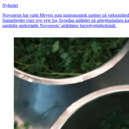
Nyheder
Novonesis har valgt Meyers som gastronomisk partner på virksomheden
Samarbejdet viser nye veje for, hvordan måltider på arbejdspladsen k
samtidig understøtte Novonesis’ ambitiøse bæredygtighedsmål.