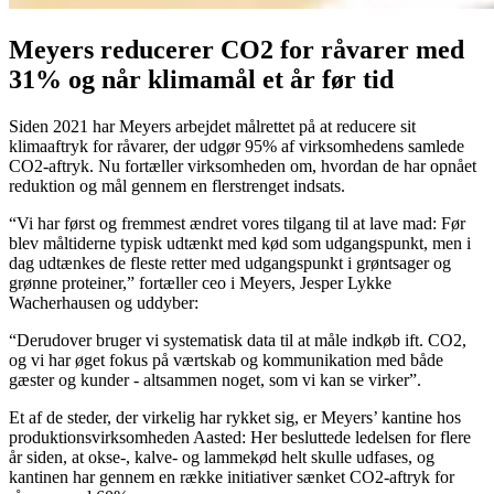
Meyers reducerer CO2 for råvarer med
31% og når klimamål et år før tid
Siden 2021 har Meyers arbejdet målrettet på at reducere sit
klimaaftryk for råvarer, der udgør 95% af virksomhedens samlede
CO2-aftryk. Nu fortæller virksomheden om, hvordan de har opnået
reduktion og mål gennem en flerstrenget indsats.
“Vi har først og fremmest ændret vores tilgang til at lave mad: Før
blev måltiderne typisk udtænkt med kød som udgangspunkt, men i
dag udtænkes de fleste retter med udgangspunkt i grøntsager og
grønne proteiner,” fortæller ceo i Meyers, Jesper Lykke
Wacherhausen og uddyber:
“Derudover bruger vi systematisk data til at måle indkøb ift. CO2,
og vi har øget fokus på værtskab og kommunikation med både
gæster og kunder - altsammen noget, som vi kan se virker”.
Et af de steder, der virkelig har rykket sig, er Meyers’ kantine hos
produktionsvirksomheden Aasted: Her besluttede ledelsen for flere
år siden, at okse-, kalve- og lammekød helt skulle udfases, og
kantinen har gennem en række initiativer sænket CO2-aftryk for