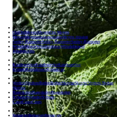
Om Meyers
Om
Om
Meyers
Meyers
Om Meyers
Meyers
Meyers
mission
mission
Meyers mission
Smiley-Rapporter
Smiley-Rapporter
Smiley-Rapporter
Whistleblower
Whistleblower
Whistleblower
Jobs
Jobs
Jobs
Kontakt
Kundeservice
Kundeservice
Kundeservice
Kontakt
Kontakt
os
os
Kontakt os
Aktiviteter
Verdens
Verdens
Bedste
Bedste
Skovtur
Skovtur
Verdens Bedste
Skovtur
Bageskolen
Bageskolen
Bageskolen
Nyheder
Nyheder
Nyheder
Cases
Cases
Cases
Social
Instagram
Instagram
Instagram