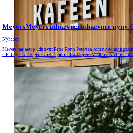
Meyers
Meyers
udnævner
udnævner
ny
ny
Nyheder
Meyers har netop udnævnt Peter Rønn-Petersen som ny administrerende di
CEO og har tidligere stået i spidsen for Meyers Madhus. Nu bliver ha