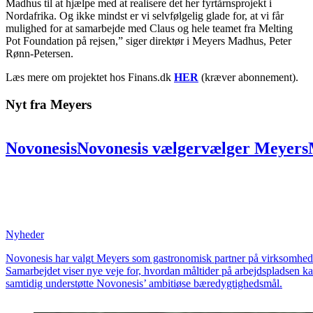
Madhus til at hjælpe med at realisere det her fyrtårnsprojekt i
Nordafrika. Og ikke mindst er vi selvfølgelig glade for, at vi får
mulighed for at samarbejde med Claus og hele teamet fra Melting
Pot Foundation på rejsen,” siger direktør i Meyers Madhus, Peter
Rønn-Petersen.
Læs mere om projektet hos Finans.dk
HER
(kræver abonnement).
Nyt fra Meyers
Novonesis
Novonesis
vælger
vælger
Meyers
partner:
partner:
Skal
Skal
skabe
skabe
uni
på
på
ni
ni
lokationer
lokationer
for
for
at
at
bæredygtighed
bæredygtighed
og
og
fælles
Nyheder
Novonesis har valgt Meyers som gastronomisk partner på virksomheden
Samarbejdet viser nye veje for, hvordan måltider på arbejdspladsen k
samtidig understøtte Novonesis’ ambitiøse bæredygtighedsmål.