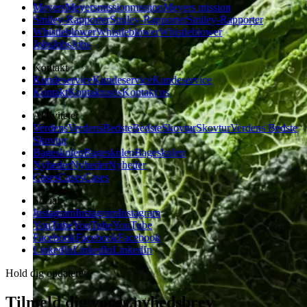
Meyers
Meyers
mission
mission
Meyers mission
Smiley-Rapporter
Smiley-Rapporter
Smiley-Rapporter
Whistleblower
Whistleblower
Whistleblower
Jobs
Jobs
Jobs
Kontakt
Kundeservice
Kundeservice
Kundeservice
Kontakt
Kontakt
os
os
Kontakt os
Aktiviteter
Verdens
Verdens
Bedste
Bedste
Skovtur
Skovtur
Verdens Bedste
Skovtur
Bageskolen
Bageskolen
Bageskolen
Nyheder
Nyheder
Nyheder
Cases
Cases
Cases
Social
Instagram
Instagram
Instagram
YouTube
YouTube
YouTube
Facebook
Facebook
Facebook
LinkedIn
LinkedIn
LinkedIn
Hold dig opdateret
Tilmeld dig vores nyhedsbrev