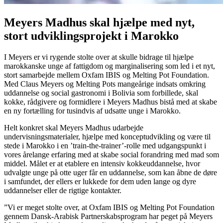
Meyers Madhus skal hjælpe med nyt,
stort udviklingsprojekt i Marokko
I Meyers er vi rygende stolte over at skulle bidrage til hjælpe
marokkanske unge af fattigdom og marginalisering som led i et nyt,
stort samarbejde mellem Oxfam IBIS og Melting Pot Foundation.
Med Claus Meyers og Melting Pots mangeårige indsats omkring
uddannelse og social gastronomi i Bolivia som forbillede, skal
kokke, rådgivere og formidlere i Meyers Madhus bistå med at skabe
en ny fortælling for tusindvis af udsatte unge i Marokko.
Helt konkret skal Meyers Madhus udarbejde
undervisningsmaterialer, hjælpe med konceptudvikling og være til
stede i Marokko i en ’train-the-trainer’-rolle med udgangspunkt i
vores årelange erfaring med at skabe social forandring med mad som
middel. Målet er at etablere en intensiv kokkeuddannelse, hvor
udvalgte unge på otte uger får en uddannelse, som kan åbne de døre
i samfundet, der ellers er lukkede for dem uden lange og dyre
uddannelser eller de rigtige kontakter.
”Vi er meget stolte over, at Oxfam IBIS og Melting Pot Foundation
gennem Dansk-Arabisk Partnerskabsprogram har peget på Meyers