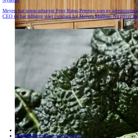
Nyheder
Meyers har netop udnævnt Peter Rønn-Petersen som ny administrerende di
CEO og har tidligere stået i spidsen for Meyers Madhus. Nu bliver ha
Om Meyers
Om
Om
Meyers
Meyers
Om Meyers