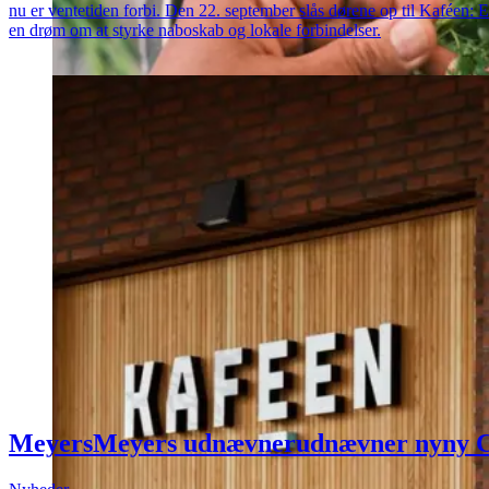
nu er ventetiden forbi. Den 22. september slås dørene op til Kaféen: 
en drøm om at styrke naboskab og lokale forbindelser.
Meyers
Meyers
udnævner
udnævner
ny
ny