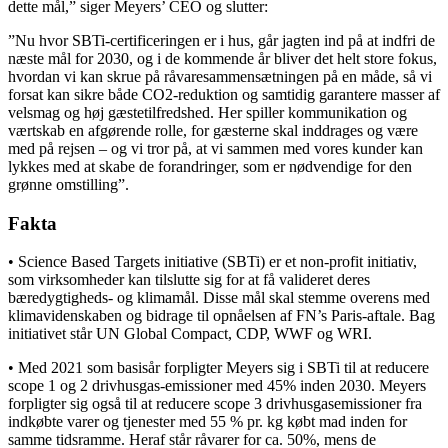
dette mål,” siger Meyers’ CEO og slutter:
”Nu hvor SBTi-certificeringen er i hus, går jagten ind på at indfri de
næste mål for 2030, og i de kommende år bliver det helt store fokus,
hvordan vi kan skrue på råvaresammensætningen på en måde, så vi
forsat kan sikre både CO2-reduktion og samtidig garantere masser af
velsmag og høj gæstetilfredshed. Her spiller kommunikation og
værtskab en afgørende rolle, for gæsterne skal inddrages og være
med på rejsen – og vi tror på, at vi sammen med vores kunder kan
lykkes med at skabe de forandringer, som er nødvendige for den
grønne omstilling”.
Fakta
• Science Based Targets initiative (SBTi) er et non-profit initiativ,
som virksomheder kan tilslutte sig for at få valideret deres
bæredygtigheds- og klimamål. Disse mål skal stemme overens med
klimavidenskaben og bidrage til opnåelsen af FN’s Paris-aftale. Bag
initiativet står UN Global Compact, CDP, WWF og WRI.
• Med 2021 som basisår forpligter Meyers sig i SBTi til at reducere
scope 1 og 2 drivhusgas-emissioner med 45% inden 2030. Meyers
forpligter sig også til at reducere scope 3 drivhusgasemissioner fra
indkøbte varer og tjenester med 55 % pr. kg købt mad inden for
samme tidsramme. Heraf står råvarer for ca. 50%, mens de