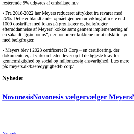
resterende 5% udgøres af emballage m.v.
• Fra 2018-2022 har Meyers reduceret aftrykket fra råvarer med
26%. Dette er blandt andet opnået gennem udvikling af mere end
1000 opskrifter med fokus på grøntsager og bælgfrugter,
efteruddannelse af Meyers’ kokke samt gennem implementering af
en såkaldt ”grøn bonus”, der honorerer kokkene for at udskifte kød
med bælgfrugter.
• Meyers blev i 2023 certificeret B Corp – en certificering, der
dokumenterer, at virksomheden lever op til de højeste krav for
gennemsigtighed og social og miljømæssig ansvarlighed. Læs mere
på: meyers.dk/baeredygtighed/b-corp/
Nyheder
Novonesis
Novonesis
vælger
vælger
Meyers
partner:
partner:
Skal
Skal
skabe
skabe
uni
på
på
ni
ni
lokationer
lokationer
for
for
at
at
bæredygtighed
bæredygtighed
og
og
fælles
Nyheder