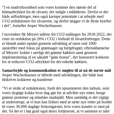
”I en madvirksomhed som vores kommer den største del af
klimaaftrykket fra de råvarer, der indgår i måltiderne. Derfor er der
både udfordringer, men også kæmpe potentiale i at arbejde med
CO2-reduktionen for råvarerne, og derfor lægger vi de fleste kræfter
i det”, fortæller Jesper Wacherhausen.
I november fik Meyers tallene for CO2-målingen fra 2018-2022, der
viser en reduktion på 26% i CO2 i forhold til råvareforbruget. Dette
er blandt andet opnået gennem udvikling af mere end 1000
opskrifter med fokus på grøntsager og bælgfrugter, efteruddannelse
af Meyers’ kokke i særligt det grønne køkken samt gennem
implementering af en såkaldt ”grøn bonus”, der honorerer kokkene
for at reducere CO2-aftrykket for det enkelte køkken.
Samarbejde og kommunikation er nøglen til at nå de næste mål
Jesper Wacherhausen er tilfreds med udviklingen, der både kan
tilskrives kokkene og kunderne:
”Vi er stolte af reduktionen, fordi det opsummerer den indsats, som
vores dygtige kokke hver dag gør for at udvikle nye retter, bruge
grønne proteiner og mindske madspild. Men samtidig er det vigtigt
at understrege, at vi kun kan lykkes med at sætte nye retter på bordet
til vores 30.000 daglige frokostgæster, hvis vores kunder er med på
det. Så det er i høj grad også deres fortjeneste, at vi sammen er nået