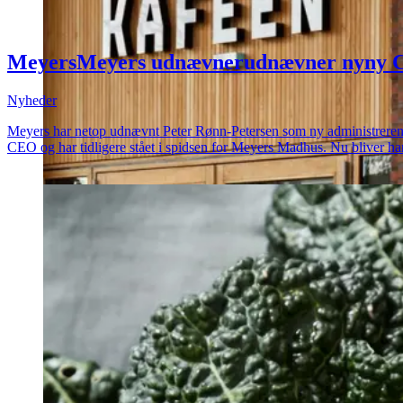
Meyers
Meyers
udnævner
udnævner
ny
ny
Nyheder
Meyers har netop udnævnt Peter Rønn-Petersen som ny administrerende di
CEO og har tidligere stået i spidsen for Meyers Madhus. Nu bliver ha