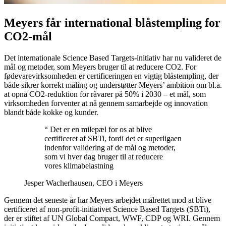
Meyers får international blåstempling for
CO2-mål
Det internationale Science Based Targets-initiativ har nu valideret de
mål og metoder, som Meyers bruger til at reducere CO2. For
fødevarevirksomheden er certificeringen en vigtig blåstempling, der
både sikrer korrekt måling og understøtter Meyers’ ambition om bl.a.
at opnå CO2-reduktion for råvarer på 50% i 2030 – et mål, som
virksomheden forventer at nå gennem samarbejde og innovation
blandt både kokke og kunder.
“ Det er en milepæl for os at blive
certificeret af SBTi, fordi det er superligaen
indenfor validering af de mål og metoder,
som vi hver dag bruger til at reducere
vores klimabelastning
Jesper Wacherhausen, CEO i Meyers
Gennem det seneste år har Meyers arbejdet målrettet mod at blive
certificeret af non-profit-initiativet Science Based Targets (SBTi),
der er stiftet af UN Global Compact, WWF, CDP og WRI. Gennem