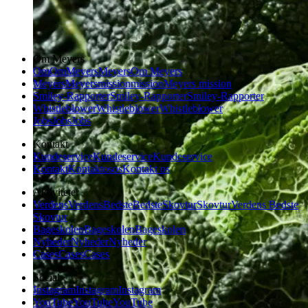
Om Meyers
Om
Om
Meyers
Meyers
Om Meyers
Meyers
Meyers
mission
mission
Meyers mission
Smiley-Rapporter
Smiley-Rapporter
Smiley-Rapporter
Whistleblower
Whistleblower
Whistleblower
Jobs
Jobs
Jobs
Kontakt
Kundeservice
Kundeservice
Kundeservice
Kontakt
Kontakt
os
os
Kontakt os
Aktiviteter
Verdens
Verdens
Bedste
Bedste
Skovtur
Skovtur
Verdens Bedste
Skovtur
Bageskolen
Bageskolen
Bageskolen
Nyheder
Nyheder
Nyheder
Cases
Cases
Cases
Social
Instagram
Instagram
Instagram
YouTube
YouTube
YouTube