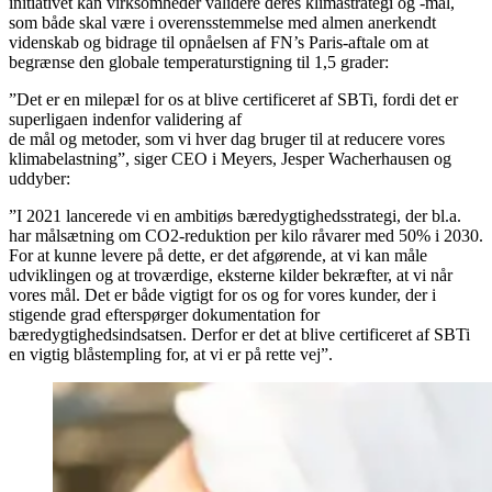
initiativet kan virksomheder validere deres klimastrategi og -mål,
som både skal være i overensstemmelse med almen anerkendt
videnskab og bidrage til opnåelsen af FN’s Paris-aftale om at
begrænse den globale temperaturstigning til 1,5 grader:
”Det er en milepæl for os at blive certificeret af SBTi, fordi det er
superligaen indenfor validering af
de mål og metoder, som vi hver dag bruger til at reducere vores
klimabelastning”, siger CEO i Meyers, Jesper Wacherhausen og
uddyber:
”I 2021 lancerede vi en ambitiøs bæredygtighedsstrategi, der bl.a.
har målsætning om CO2-reduktion per kilo råvarer med 50% i 2030.
For at kunne levere på dette, er det afgørende, at vi kan måle
udviklingen og at troværdige, eksterne kilder bekræfter, at vi når
vores mål. Det er både vigtigt for os og for vores kunder, der i
stigende grad efterspørger dokumentation for
bæredygtighedsindsatsen. Derfor er det at blive certificeret af SBTi
en vigtig blåstempling for, at vi er på rette vej”.