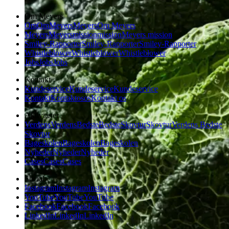
Om Meyers
Om
Om
Meyers
Meyers
Om Meyers
Meyers
Meyers
mission
mission
Meyers mission
Smiley-Rapporter
Smiley-Rapporter
Smiley-Rapporter
Whistleblower
Whistleblower
Whistleblower
Jobs
Jobs
Jobs
Kontakt
Kundeservice
Kundeservice
Kundeservice
Kontakt
Kontakt
os
os
Kontakt os
Aktiviteter
Verdens
Verdens
Bedste
Bedste
Skovtur
Skovtur
Verdens Bedste
Skovtur
Bageskolen
Bageskolen
Bageskolen
Nyheder
Nyheder
Nyheder
Cases
Cases
Cases
Social
Instagram
Instagram
Instagram
YouTube
YouTube
YouTube
Facebook
Facebook
Facebook
LinkedIn
LinkedIn
LinkedIn