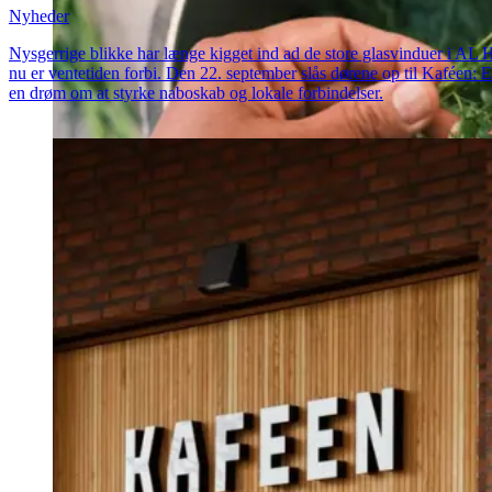
Nyheder
Nysgerrige blikke har længe kigget ind ad de store glasvinduer i AL 
nu er ventetiden forbi. Den 22. september slås dørene op til Kaféen: 
en drøm om at styrke naboskab og lokale forbindelser.