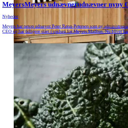
Meyers
Meyers
udnævner
udnævner
ny
ny
Nyheder
Meyers har netop udnævnt Peter Rønn-Petersen som ny administrerende di
CEO og har tidligere stået i spidsen for Meyers Madhus. Nu bliver ha