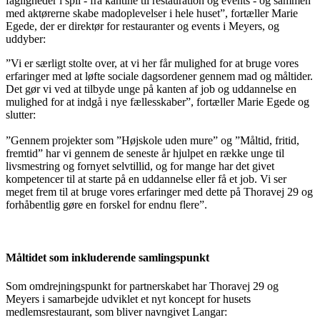
fagligheder i spil - fra kantine til restauration og events - og sammen
med aktørerne skabe madoplevelser i hele huset”, fortæller Marie
Egede, der er direktør for restauranter og events i Meyers, og
uddyber:
”Vi er særligt stolte over, at vi her får mulighed for at bruge vores
erfaringer med at løfte sociale dagsordener gennem mad og måltider.
Det gør vi ved at tilbyde unge på kanten af job og uddannelse en
mulighed for at indgå i nye fællesskaber”, fortæller Marie Egede og
slutter:
”Gennem projekter som ”Højskole uden mure” og ”Måltid, fritid,
fremtid” har vi gennem de seneste år hjulpet en række unge til
livsmestring og fornyet selvtillid, og for mange har det givet
kompetencer til at starte på en uddannelse eller få et job. Vi ser
meget frem til at bruge vores erfaringer med dette på Thoravej 29 og
forhåbentlig gøre en forskel for endnu flere”.
Måltidet som inkluderende samlingspunkt
Som omdrejningspunkt for partnerskabet har Thoravej 29 og
Meyers i samarbejde udviklet et nyt koncept for husets
medlemsrestaurant, som bliver navngivet Langar: