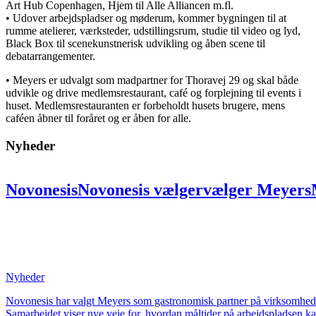
Art Hub Copenhagen, Hjem til Alle Alliancen m.fl.
• Udover arbejdspladser og møderum, kommer bygningen til at
rumme atelierer, værksteder, udstillingsrum, studie til video og lyd,
Black Box til scenekunstnerisk udvikling og åben scene til
debatarrangementer.
• Meyers er udvalgt som madpartner for Thoravej 29 og skal både
udvikle og drive medlemsrestaurant, café og forplejning til events i
huset. Medlemsrestauranten er forbeholdt husets brugere, mens
caféen åbner til foråret og er åben for alle.
Nyheder
Novonesis
Novonesis
vælger
vælger
Meyers
partner:
partner:
Skal
Skal
skabe
skabe
uni
på
på
ni
ni
lokationer
lokationer
for
for
at
at
bæredygtighed
bæredygtighed
og
og
fælles
Nyheder
Novonesis har valgt Meyers som gastronomisk partner på virksomheden
Samarbejdet viser nye veje for, hvordan måltider på arbejdspladsen k