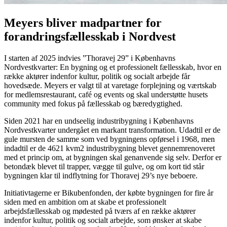
Meyers bliver madpartner for
forandringsfællesskab i Nordvest
I starten af 2025 indvies ”Thoravej 29” i Københavns
Nordvestkvarter: En bygning og et professionelt fællesskab, hvor en
række aktører indenfor kultur, politik og socialt arbejde får
hovedsæde. Meyers er valgt til at varetage forplejning og værtskab
for medlemsrestaurant, café og events og skal understøtte husets
community med fokus på fællesskab og bæredygtighed.
Siden 2021 har en undseelig industribygning i Københavns
Nordvestkvarter undergået en markant transformation. Udadtil er de
gule mursten de samme som ved bygningens opførsel i 1968, men
indadtil er de 4621 kvm2 industribygning blevet gennemrenoveret
med et princip om, at bygningen skal genanvende sig selv. Derfor er
betondæk blevet til trapper, vægge til gulve, og om kort tid står
bygningen klar til indflytning for Thoravej 29’s nye beboere.
Initiativtagerne er Bikubenfonden, der købte bygningen for fire år
siden med en ambition om at skabe et professionelt
arbejdsfællesskab og mødested på tværs af en række aktører
indenfor kultur, politik og socialt arbejde, som ønsker at skabe