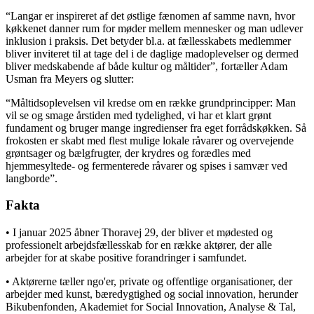
“Langar er inspireret af det østlige fænomen af samme navn, hvor
køkkenet danner rum for møder mellem mennesker og man udlever
inklusion i praksis. Det betyder bl.a. at fællesskabets medlemmer
bliver inviteret til at tage del i de daglige madoplevelser og dermed
bliver medskabende af både kultur og måltider”, fortæller Adam
Usman fra Meyers og slutter:
“Måltidsoplevelsen vil kredse om en række grundprincipper: Man
vil se og smage årstiden med tydelighed, vi har et klart grønt
fundament og bruger mange ingredienser fra eget forrådskøkken. Så
frokosten er skabt med flest mulige lokale råvarer og overvejende
grøntsager og bælgfrugter, der krydres og forædles med
hjemmesyltede- og fermenterede råvarer og spises i samvær ved
langborde”.
Fakta
• I januar 2025 åbner Thoravej 29, der bliver et mødested og
professionelt arbejdsfællesskab for en række aktører, der alle
arbejder for at skabe positive forandringer i samfundet.
• Aktørerne tæller ngo'er, private og offentlige organisationer, der
arbejder med kunst, bæredygtighed og social innovation, herunder
Bikubenfonden, Akademiet for Social Innovation, Analyse & Tal,