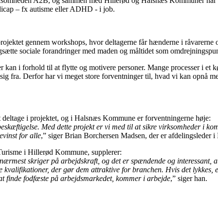
ksomheden A2B, og sammen med Hillerød og Halsnæs Kommuner har vi få
ndicap – fx autisme eller ADHD - i job.
projektet gennem workshops, hvor deltagerne får hænderne i råvarerne
angsætte sociale forandringer med maden og måltidet som omdrejningspu
kan i forhold til at flytte og motivere personer. Mange processer i et
g fra. Derfor har vi meget store forventninger til, hvad vi kan opnå me
 deltage i projektet, og i Halsnæs Kommune er forventningerne høje:
e i beskæftigelse. Med dette projekt er vi med til at sikre virksomheder 
evinst for alle
,” siger Brian Borchersen Madsen, der er afdelingslede
Turisme i Hillerød Kommune, supplerer:
ærmest skriger på arbejdskraft, og det er spændende og interessant, at
 kvalifikationer, der gør dem attraktive for branchen. Hvis det lykkes, 
 at finde fodfæste på arbejdsmarkedet, kommer i arbejde
,” siger han.