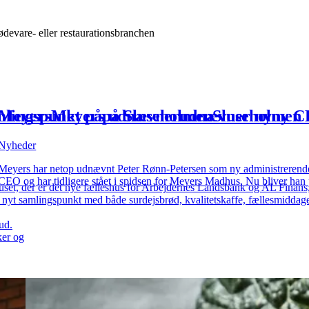
ødevare- eller restaurationsbranchen
mlingspunkt
Meyers
Meyers
på
på
udnævner
Sluseholmen
udnævner
Sluseholmen
ny
ny
C
g
ser
oplevelser
Nyheder
Meyers har netop udnævnt Peter Rønn-Petersen som ny administrerende dir
CEO og har tidligere stået i spidsen for Meyers Madhus. Nu bliver han
uset, der er det nye fælleshus for Arbejdernes Landsbank og AL Finans
t nyt samlingspunkt med både surdejsbrød, kvalitetskaffe, fællesmiddag
ud.
ker og