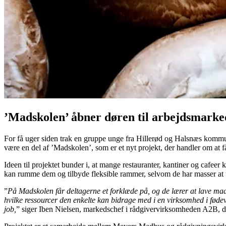
’Madskolen’ åbner døren til arbejdsmarke
For få uger siden trak en gruppe unge fra Hillerød og Halsnæs komm
være en del af ’Madskolen’, som er et nyt projekt, der handler om at 
Ideen til projektet bunder i, at mange restauranter, kantiner og cafe
kan rumme dem og tilbyde fleksible rammer, selvom de har masser at ti
”
På Madskolen får deltagerne et forklæde på, og de lærer at lave mad f
hvilke ressourcer den enkelte kan bidrage med i en virksomhed i føde
job,
” siger Iben Nielsen, markedschef i rådgivervirksomheden A2B, der 