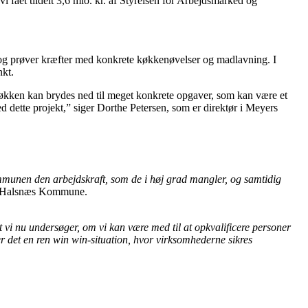
et tildelt 3,6 mio. kr. af Styrelsen for Arbejdsmarked og
 og prøver kræfter med konkrete køkkenøvelser og madlavning. I
nkt.
 køkken kan brydes ned til meget konkrete opgaver, som kan være et
d dette projekt,” siger Dorthe Petersen, som er direktør i Meyers
i kommunen den arbejdskraft, som de i høj grad mangler, og samtidig
r i Halsnæs Kommune.
 vi nu undersøger, om vi kan være med til at opkvalificere personer
er det en ren win win-situation, hvor virksomhederne sikres