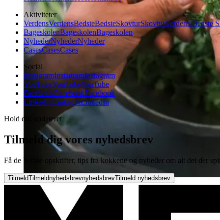
Aktiviteter
Verdens
Verdens
Bedste
Bedste
Skovtur
Skovtur
Verdens Bedste S
Bageskolen
Bageskolen
Bageskolen
Nyheder
Nyheder
Nyheder
Cases
Cases
Cases
Social
Instagram
Instagram
Instagram
YouTube
YouTube
YouTube
Facebook
Facebook
Facebook
LinkedIn
LinkedIn
LinkedIn
Hold dig opdateret
Tilmeld dig vores nyhedsbrev
Få de bedste opskrifter, tips fra kokkene og nyheder om alt det der spi
Tilmeld
Tilmeld
nyhedsbrev
nyhedsbrev
Tilmeld nyhedsbrev