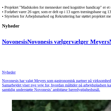
• Projektet "Madskolen for mennesker med kognitive handicap" er 
• Forløbet varer 26 uger, som er delt op i 13 ugers træningsbane og 13
• Styrelsen for Arbejdsmarked og Rekruttering har støttet projektet me
Nyheder
Novonesis
Novonesis
vælger
vælger
Meyers
partner:
partner:
Skal
Skal
skabe
skabe
uni
på
på
ni
ni
lokationer
lokationer
for
for
at
at
bæredygtighed
bæredygtighed
og
og
fælles
Nyheder
Novonesis har valgt Meyers som gastronomisk partner på virksomheden
Samarbejdet viser nye veje for, hvordan måltider på arbejdspladsen k
samtidig understøtte Novonesis’ ambitiøse bæredygtighedsmål.