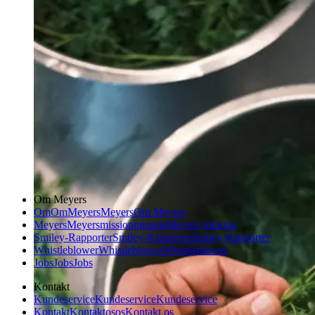
Om Meyers
Om
Om
Meyers
Meyers
Om Meyers
Meyers
Meyers
mission
mission
Meyers mission
Smiley-Rapporter
Smiley-Rapporter
Smiley-Rapporter
Whistleblower
Whistleblower
Whistleblower
Jobs
Jobs
Jobs
Kontakt
Kundeservice
Kundeservice
Kundeservice
Kontakt
Kontakt
os
os
Kontakt os