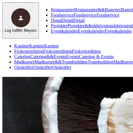
Restauranter
Restauranter
&
&
Bagerier
Bageri
Foodservice
Foodservice
Foodservice
Detail
Detail
Detail
Projekter
Projekter
&
&
rådgivning
rådgivning
Log ind
Mit Meyers
Eventkalender
Eventkalender
Eventkalender
Kantine
Kantine
Kantine
Frokostordning
Frokostordning
Frokostordning
Catering
Catering
&
&
Events
Events
Catering & Events
Madkurser
Madkurser
&
&
Teambuilding
Teambuilding
Madkurser
Opskrifter
Opskrifter
Opskrifter