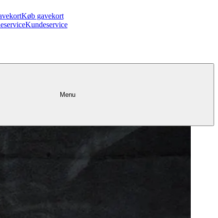
avekort
Køb gavekort
eservice
Kundeservice
Menu