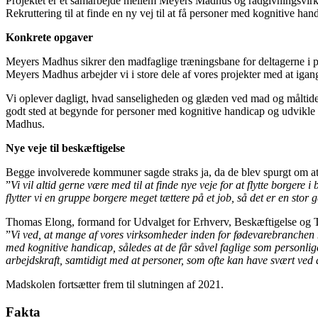
Projektet er et samarbejde mellem Meyers Madhus og rådgivningsvir
Rekruttering til at finde en ny vej til at få personer med kognitive ha
Konkrete opgaver
Meyers Madhus sikrer den madfaglige træningsbane for deltagerne i 
Meyers Madhus arbejder vi i store dele af vores projekter med at ig
Vi oplever dagligt, hvad sanseligheden og glæden ved mad og måltider 
godt sted at begynde for personer med kognitive handicap og udvikle si
Madhus.
Nye veje til beskæftigelse
Begge involverede kommuner sagde straks ja, da de blev spurgt om at
”
Vi vil altid gerne være med til at finde nye veje for at flytte borger
flytter vi en gruppe borgere meget tættere på et job, så det er en stor g
Thomas Elong, formand for Udvalget for Erhverv, Beskæftigelse og 
”
Vi ved, at mange af vores virksomheder inden for fødevarebranchen n
med kognitive handicap, således at de får såvel faglige som personlige
arbejdskraft, samtidigt med at personer, som ofte kan have svært ved
Madskolen fortsætter frem til slutningen af 2021.
Fakta