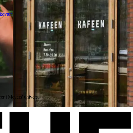
kovtur
rer i Meyers' univers.