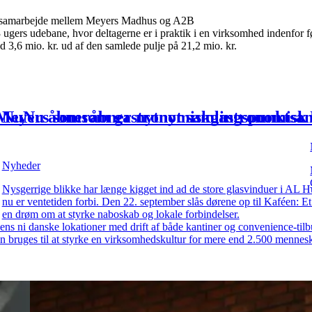
et samarbejde mellem Meyers Madhus og A2B
 ugers udebane, hvor deltagerne er i praktik i en virksomhed indenfor f
d 3,6 mio. kr. ud af den samlede pulje på 21,2 mio. kr.
Meyers
Nu
Nu
åbner
som
som
åbner
gastronomisk
nyt
nyt
samlingspunkt
gastronomisk
sa
k
med
unik
med
forplejningsløsning
mad,
mad,
kaffe
forplejningsløsnin
kaffe
og
og
oplevel
understøtte
understøtte
både
både
Nyheder
skab
fællesskab
Nysgerrige blikke har længe kigget ind ad de store glasvinduer i AL H
nu er ventetiden forbi. Den 22. september slås dørene op til Kaféen: E
en drøm om at styrke naboskab og lokale forbindelser.
s ni danske lokationer med drift af både kantiner og convenience-tilb
an bruges til at styrke en virksomhedskultur for mere end 2.500 mennes