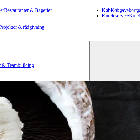
er
Restauranter & Bagerier
Køb
Køb
gavekort
g
Kundeservice
Kund
Projekter & rådgivning
 & Teambuilding