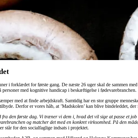
det
uner i forklædet for første gang. De næste 26 uger skal de sammen me
få personer med kognitive handicap i beskæftigelse i fødevarebranchen.
er kæmper med at finde arbejdskraft. Samtidig har en stor gruppe mennes
lbyde. Derfor er vores håb, at ’Madskolen’ kan blive bindeleddet, der få
ra den første dag. Vi træner vi dem i, hvad det vil sige at passe et job
varebranchen og matcher det med en konkret virksomhed. På den måde tr
står for den socialfaglige indsats i projektet.