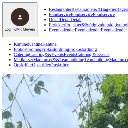
Restauranter
Restauranter
&
&
Bagerier
Bageri
Foodservice
Foodservice
Foodservice
Detail
Detail
Detail
Projekter
Projekter
&
&
rådgivning
rådgivning
Log ind
Mit Meyers
Eventkalender
Eventkalender
Eventkalender
Kantine
Kantine
Kantine
Frokostordning
Frokostordning
Frokostordning
Catering
Catering
&
&
Events
Events
Catering & Events
Madkurser
Madkurser
&
&
Teambuilding
Teambuilding
Madkurser
Opskrifter
Opskrifter
Opskrifter