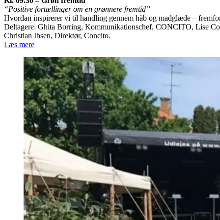
Kl. 09.30 – Grøn fremtid
“Positive fortællinger om en grønnere fremtid”
Hvordan inspirerer vi til handling gennem håb og madglæde – frem
Deltagere: Ghita Borring, Kommunikationschef, CONCITO, Lise Coer
Christian Ibsen, Direktør, Concito.
Læs mere