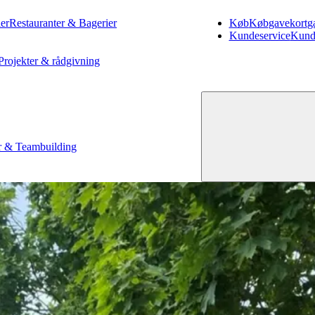
er
Restauranter & Bagerier
Køb
Køb
gavekort
g
Kundeservice
Kund
Projekter & rådgivning
 & Teambuilding