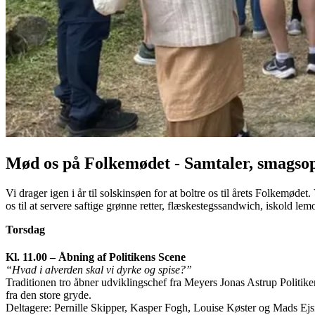
Mød os på Folkemødet - Samtaler, smagsopl
Vi drager igen i år til solskinsøen for at boltre os til årets Folkemød
os til at servere saftige grønne retter, flæskestegssandwich, iskold le
Torsdag
Kl. 11.00 – Åbning af Politikens Scene
“Hvad i alverden skal vi dyrke og spise?”
Traditionen tro åbner udviklingschef fra Meyers Jonas Astrup Politik
fra den store gryde.
Deltagere: Pernille Skipper, Kasper Fogh, Louise Køster og Mads Ejs