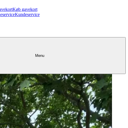
avekort
Køb gavekort
eservice
Kundeservice
Menu