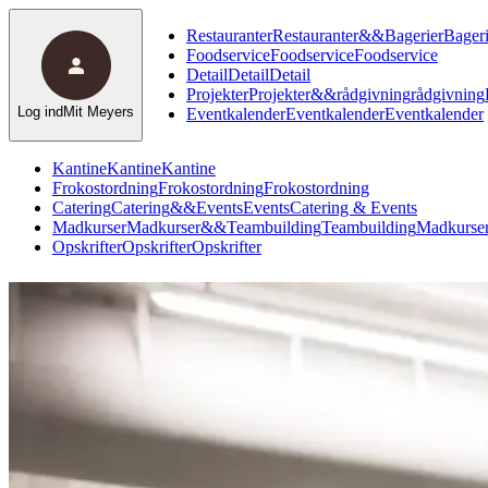
Restauranter
Restauranter
&
&
Bagerier
Bageri
Foodservice
Foodservice
Foodservice
Detail
Detail
Detail
Projekter
Projekter
&
&
rådgivning
rådgivning
Log ind
Mit Meyers
Eventkalender
Eventkalender
Eventkalender
Kantine
Kantine
Kantine
Frokostordning
Frokostordning
Frokostordning
Catering
Catering
&
&
Events
Events
Catering & Events
Madkurser
Madkurser
&
&
Teambuilding
Teambuilding
Madkurser
Opskrifter
Opskrifter
Opskrifter