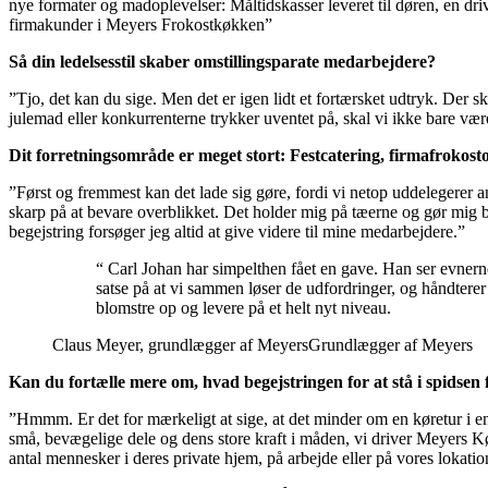
nye formater og madoplevelser: Måltidskasser leveret til døren, en dr
firmakunder i Meyers Frokostkøkken”
Så din ledelsesstil skaber omstillingsparate medarbejdere?
”Tjo, det kan du sige. Men det er igen lidt et fortærsket udtryk. Der 
julemad eller konkurrenterne trykker uventet på, skal vi ikke bare være
Dit forretningsområde er meget stort: Festcatering, firmafrokost
”Først og fremmest kan det lade sig gøre, fordi vi netop uddelegerer a
skarp på at bevare overblikket. Det holder mig på tæerne og gør mig 
begejstring forsøger jeg altid at give videre til mine medarbejdere.”
“ Carl Johan har simpelthen fået en gave. Han ser evnerne
satse på at vi sammen løser de udfordringer, og håndterer de
blomstre op og levere på et helt nyt niveau.
Claus Meyer, grundlægger af Meyers
Grundlægger af Meyers
Kan du fortælle mere om, hvad begejstringen for at stå i spidse
”Hmmm. Er det for mærkeligt at sige, at det minder om en køretur i e
små, bevægelige dele og dens store kraft i måden, vi driver Meyers Kø
antal mennesker i deres private hjem, på arbejde eller på vores lokatio