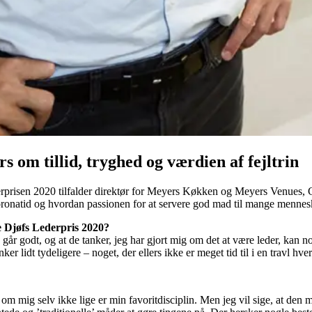
 om tillid, tryghed og værdien af fejltrin
rprisen 2020 tilfalder direktør for Meyers Køkken og Meyers Venues, 
coronatid og hvordan passionen for at servere god mad til mange menne
e Djøfs Lederpris 2020?
 går godt, og at de tanker, jeg har gjort mig om det at være leder, kan n
ker lidt tydeligere – noget, der ellers ikke er meget tid til i en travl hve
om mig selv ikke lige er min favoritdisciplin. Men jeg vil sige, at den 