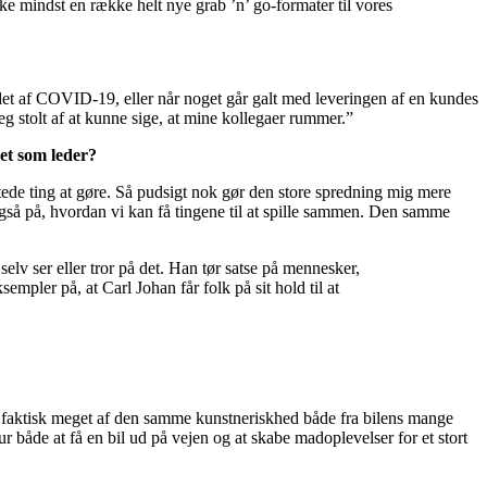
ke mindst en række helt nye grab ’n’ go-formater til vores
uddet af COVID-19, eller når noget går galt med leveringen af en kundes
eg stolt af at kunne sige, at mine kollegaer rummer.”
ket som leder?
rtede ting at gøre. Så pudsigt nok gør den store spredning mig mere
gså på, hvordan vi kan få tingene til at spille sammen. Den samme
lv ser eller tror på det. Han tør satse på mennesker,
sempler på, at Carl Johan får folk på sit hold til at
er faktisk meget af den samme kunstneriskhed både fra bilens mange
 både at få en bil ud på vejen og at skabe madoplevelser for et stort