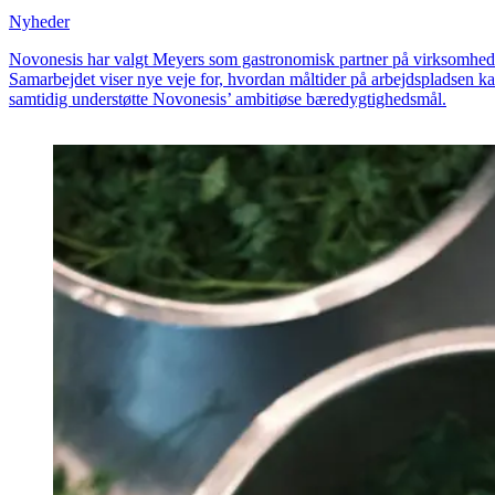
Nyheder
Novonesis har valgt Meyers som gastronomisk partner på virksomheden
Samarbejdet viser nye veje for, hvordan måltider på arbejdspladsen k
samtidig understøtte Novonesis’ ambitiøse bæredygtighedsmål.