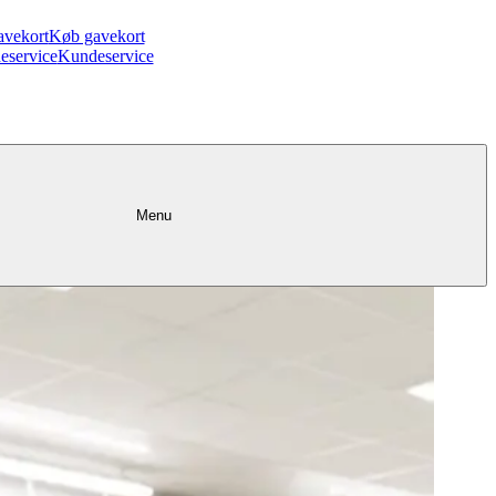
avekort
Køb gavekort
eservice
Kundeservice
Menu