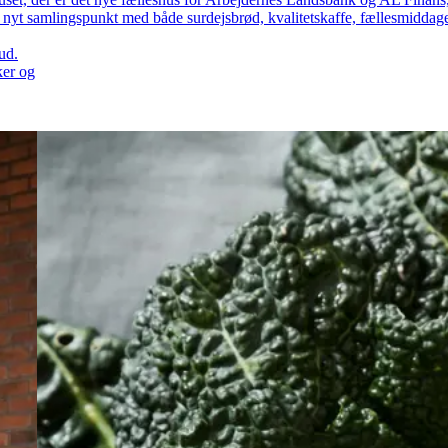
t nyt samlingspunkt med både surdejsbrød, kvalitetskaffe, fællesmiddag
ud.
ker og