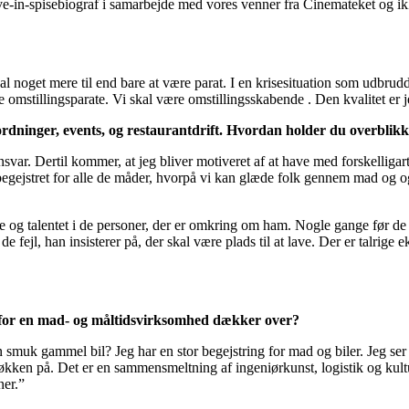
ive-in-spisebiograf i samarbejde med vores venner fra Cinemateket og ik
skal noget mere til end bare at være parat. I en krisesituation som udbr
 omstillingsparate. Vi skal være omstillingsskabende . Den kvalitet er j
ordninger, events, og restaurantdrift. Hvordan holder du overblik
nsvar. Dertil kommer, at jeg bliver motiveret af at have med forskelliga
begejstret for alle de måder, hvorpå vi kan glæde folk gennem mad og o
 og talentet i de personer, der er omkring om ham. Nogle gange før de se
 fejl, han insisterer på, der skal være plads til at lave. Der er talrige ek
n for en mad- og måltidsvirksomhed dækker over?
n smuk gammel bil? Jeg har en stor begejstring for mad og biler. Jeg s
kken på. Det er en sammensmeltning af ingeniørkunst, logistik og kultur
ner.”