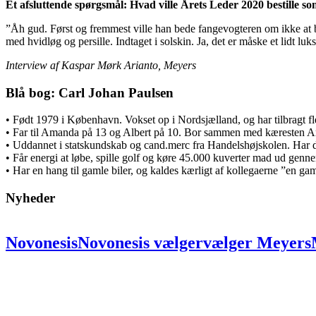
Et afsluttende spørgsmål: Hvad ville Årets Leder 2020 bestille so
”Åh gud. Først og fremmest ville han bede fangevogteren om ikke at bl
med hvidløg og persille. Indtaget i solskin. Ja, det er måske et lidt luks
Interview af Kaspar Mørk Arianto, Meyers
Blå bog: Carl Johan Paulsen
• Født 1979 i København. Vokset op i Nordsjælland, og har tilbragt f
• Far til Amanda på 13 og Albert på 10. Bor sammen med kæresten
• Uddannet i statskundskab og cand.merc fra Handelshøjskolen. Har dre
• Får energi at løbe, spille golf og køre 45.000 kuverter mad ud genne
• Har en hang til gamle biler, og kaldes kærligt af kollegaerne ”en 
Nyheder
Novonesis
Novonesis
vælger
vælger
Meyers
partner:
partner:
Skal
Skal
skabe
skabe
uni
på
på
ni
ni
lokationer
lokationer
for
for
at
at
bæredygtighed
bæredygtighed
og
og
fælles