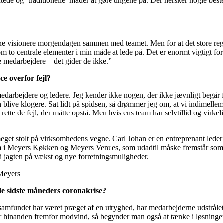
kantede og ’traditionelle’ måder at gøre tingene på. Der hersker nogle 
nne visionere morgendagen sammen med teamet. Men for at det store reg
m to centrale elementer i min måde at lede på. Det er enormt vigtigt fo
e medarbejdere – det gider de ikke.”
ce overfor fejl?
 medarbejdere og ledere. Jeg kender ikke nogen, der ikke jævnligt begår fej
 blive klogere. Sat lidt på spidsen, så drømmer jeg om, at vi indimellem 
 rette de fejl, der måtte opstå. Men hvis ens team har selvtillid og virke
get stolt på virksomhedens vegne. Carl Johan er en entreprenant leder m
team i Meyers Køkken og Meyers Venues, som udadtil måske fremstår som
s i jagten på vækst og nye forretningsmuligheder.
Meyers
i de sidste måneders coronakrise?
samfundet har været præget af en utryghed, har medarbejderne udstrålet
inanden fremfor modvind, så begynder man også at tænke i løsninger f