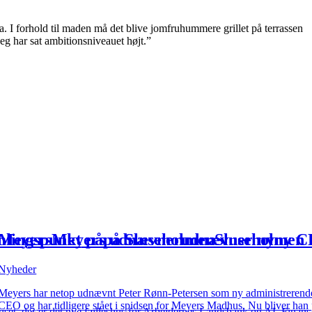
. I forhold til maden må det blive jomfruhummere grillet på terrassen
 jeg har sat ambitionsniveauet højt.”
mlingspunkt
Meyers
Meyers
på
på
udnævner
Sluseholmen
udnævner
Sluseholmen
ny
ny
C
g
ser
oplevelser
Nyheder
Meyers har netop udnævnt Peter Rønn-Petersen som ny administrerende dir
CEO og har tidligere stået i spidsen for Meyers Madhus. Nu bliver han
uset, der er det nye fælleshus for Arbejdernes Landsbank og AL Finans