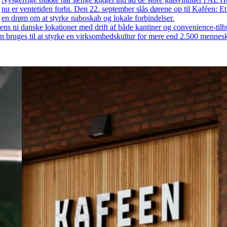
nu er ventetiden forbi. Den 22. september slås dørene op til Kaféen: E
en drøm om at styrke naboskab og lokale forbindelser.
s ni danske lokationer med drift af både kantiner og convenience-tilb
an bruges til at styrke en virksomhedskultur for mere end 2.500 mennes