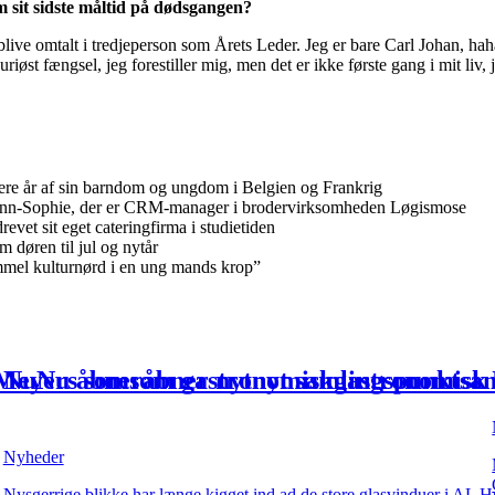
m sit sidste måltid på dødsgangen?
ive omtalt i tredjeperson som Årets Leder. Jeg er bare Carl Johan, haha
uriøst fængsel, jeg forestiller mig, men det er ikke første gang i mit liv,
lere år af sin barndom og ungdom i Belgien og Frankrig
 Ann-Sophie, der er CRM-manager i brodervirksomheden Løgismose
vet sit eget cateringfirma i studietiden
m døren til jul og nytår
gammel kulturnørd i en ung mands krop”
Meyers
Nu
Nu
åbner
som
som
åbner
gastronomisk
nyt
nyt
samlingspunkt
gastronomisk
sa
k
med
unik
med
forplejningsløsning
mad,
mad,
kaffe
forplejningsløsnin
kaffe
og
og
oplevel
understøtte
understøtte
både
både
Nyheder
skab
fællesskab
Nysgerrige blikke har længe kigget ind ad de store glasvinduer i AL H