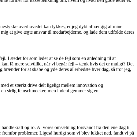
bestemte former for kassetænkning om, hvem og hvad den gode leder er.
nestykke overhovedet kan lykkes, er jeg dybt afhængig af mine
r mig at give ægte ansvar til medarbejderne, og lade dem udfolde deres
l. I stedet for som leder at se de fejl som en anledning til at
kan få mere selvtillid, når vi begår fejl – tænk hvis det er muligt? Det
lig brænder for at skabe og yde deres allerbedste hver dag, så tror jeg,
ed et stærkt drive delt ligeligt mellem innovation og
 en sirlig feinschmecker, men indeni gemmer sig en
 handlekraft og ro. Al vores omsætning forsvandt fra den ene dag til
remfor problemer. Ligeså hurtigt som vi blev lukket ned, fandt vi på