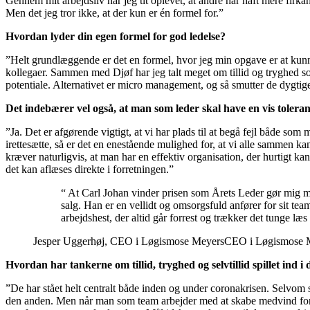
Gennem mit arbejdsliv har jeg tit oplevet, at andre har haft mere fir
Men det jeg tror ikke, at der kun er én formel for.”
Hvordan lyder din egen formel for god ledelse?
”Helt grundlæggende er det en formel, hvor jeg min opgave er at ku
kollegaer. Sammen med Djøf har jeg talt meget om tillid og tryghed so
potentiale. Alternativet er micro management, og så smutter de dygtig
Det indebærer vel også, at man som leder skal have en vis toleran
”Ja. Det er afgørende vigtigt, at vi har plads til at begå fejl både som
irettesætte, så er det en enestående mulighed for, at vi alle sammen kan
kræver naturligvis, at man har en effektiv organisation, der hurtigt kan
det kan aflæses direkte i forretningen.”
“ At Carl Johan vinder prisen som Årets Leder gør mig me
salg. Han er en vellidt og omsorgsfuld anfører for sit 
arbejdshest, der altid går forrest og trækker det tunge læ
Jesper Uggerhøj, CEO i Løgismose Meyers
CEO i Løgismose 
Hvordan har tankerne om tillid, tryghed og selvtillid spillet ind 
”De har stået helt centralt både inden og under coronakrisen. Selvom 
den anden. Men når man som team arbejder med at skabe medvind for h