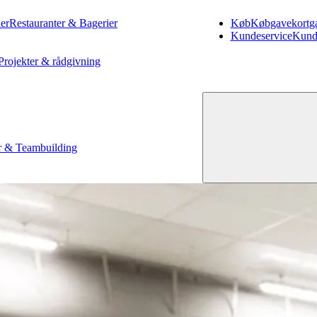
er
Restauranter & Bagerier
Køb
Køb
gavekort
g
Kundeservice
Kund
Projekter & rådgivning
 & Teambuilding