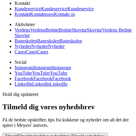
Kontakt
Kundeservice
Kundeservice
Kundeservice
Kontakt
Kontakt
os
os
Kontakt os
Aktiviteter
Verdens
Verdens
Bedste
Bedste
Skovtur
Skovtur
Verdens Bedste
Skovtur
Bageskolen
Bageskolen
Bageskolen
Nyheder
Nyheder
Nyheder
Cases
Cases
Cases
Social
Instagram
Instagram
Instagram
YouTube
YouTube
YouTube
Facebook
Facebook
Facebook
LinkedIn
LinkedIn
LinkedIn
Hold dig opdateret
Tilmeld dig vores nyhedsbrev
Få de bedste opskrifter, tips fra kokkene og nyheder om alt det der
spirer i Meyers' univers.