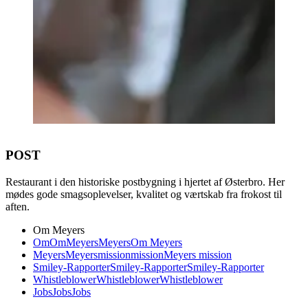
POST
Restaurant i den historiske postbygning i hjertet af Østerbro. Her
mødes gode smagsoplevelser, kvalitet og værtskab fra frokost til
aften.
Om Meyers
Om
Om
Meyers
Meyers
Om Meyers
Meyers
Meyers
mission
mission
Meyers mission
Smiley-Rapporter
Smiley-Rapporter
Smiley-Rapporter
Whistleblower
Whistleblower
Whistleblower
Jobs
Jobs
Jobs