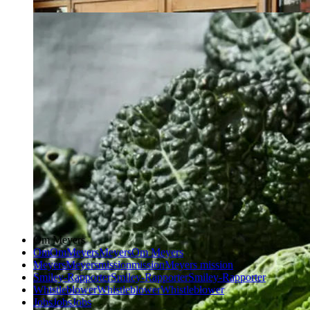
Om Meyers
Om
Om
Meyers
Meyers
Om Meyers
Meyers
Meyers
mission
mission
Meyers mission
Smiley-Rapporter
Smiley-Rapporter
Smiley-Rapporter
Whistleblower
Whistleblower
Whistleblower
Jobs
Jobs
Jobs