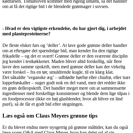
kødfarsen. Tomatsoven kommer med rigelig umami, så det handler
om at få det rigtige bid i de blendede grøntsager i sovsen.
- Hvad er den vigtigste erkendelse, du har gjort dig, i arbejdet
med planteproteinerne?
De fleste elsker fars og ’deller’. At lave gode grønne deller handler
om at eftergøre det spændstige bid, man kender fra den rigtige
frikadelle – og det er svært! Grønne deller er den sværeste disciplin
jeg kender i testkøkkenet. Maden bliver altid forskellig, når flere
laver den samme opskrift, men med grønne deller kan der virkelig
være forskel – fra en tør, smuldrende kugle, til en klæg klat.
Det såkaldte ’veganske æg’ – udblødte hørfrø eller chiafrø, eller især
loppefrøskaller – suger godt nok en del vand, men det redder ikke
en grøn delleopskrift. Det handler meget mere om at sammensætte
ingredienser med forskellige konsistenser og blende dem lige tilpas i
en foodprocessor (ikke en høj glasblender, hvor alt bliver en lind
puré), så de får et godt bid efter stegningen.
Læs også om Claus Meyers grønne tips
Er du blevet endnu mere nysgerrig på grønne måltider, kan du også
læse vores Q&A med Claus Meyer, hvor han deler ud af sin