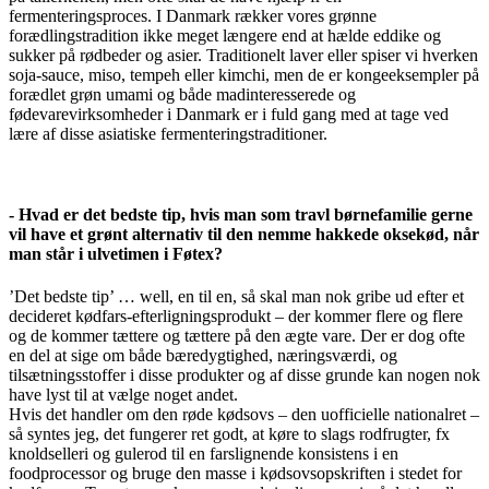
fermenteringsproces. I Danmark rækker vores grønne
forædlingstradition ikke meget længere end at hælde eddike og
sukker på rødbeder og asier. Traditionelt laver eller spiser vi hverken
soja-sauce, miso, tempeh eller kimchi, men de er kongeeksempler på
forædlet grøn umami og både madinteresserede og
fødevarevirksomheder i Danmark er i fuld gang med at tage ved
lære af disse asiatiske fermenteringstraditioner.
- Hvad er det bedste tip, hvis man som travl børnefamilie gerne
vil have et grønt alternativ til den nemme hakkede oksekød, når
man står i ulvetimen i Føtex?
’Det bedste tip’ … well, en til en, så skal man nok gribe ud efter et
decideret kødfars-efterligningsprodukt – der kommer flere og flere
og de kommer tættere og tættere på den ægte vare. Der er dog ofte
en del at sige om både bæredygtighed, næringsværdi, og
tilsætningsstoffer i disse produkter og af disse grunde kan nogen nok
have lyst til at vælge noget andet.
Hvis det handler om den røde kødsovs – den uofficielle nationalret –
så syntes jeg, det fungerer ret godt, at køre to slags rodfrugter, fx
knoldselleri og gulerod til en farslignende konsistens i en
foodprocessor og bruge den masse i kødsovsopskriften i stedet for