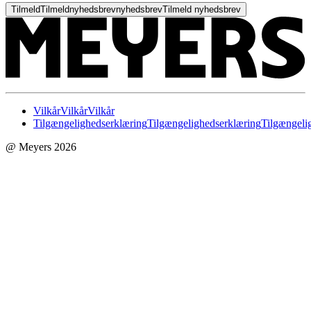
Tilmeld
Tilmeld
nyhedsbrev
nyhedsbrev
Tilmeld nyhedsbrev
Vilkår
Vilkår
Vilkår
Tilgængelighedserklæring
Tilgængelighedserklæring
Tilgængeli
@ Meyers 2026