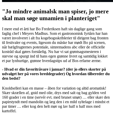
"Jo mindre animalsk man spiser, jo mere
skal man søge umamien i planteriget"
I mere end et årti har Bo Frederiksen haft sin daglige gang som
faglig chef i Meyers Madhus. Som et gastronomisk fyrtårn har han
været involveret i alt fra kogebogsskriblerier til dirigent bag fronten
til festivaler og events, ligesom du måske har mødt Bo på scenen,
når bælgfrugternes potentiale, simremadens abc eller de officielle
kostråd skal gøres forståelig. Nu har vi sat grøntsagsmesteren i
stævne og spurgt ind til hans egen grønne livret og samtidig lokket
et par lynhurtige, grønne hverdagstips ud af Bos erfarne ærme.
- Hvad er din favoritråvare i januar? (der jo ellers skorter på
udvalget her på vores breddegrader) Og hvordan tilbereder du
den bedst?
Knoldselleri kan en masse – åben for variation og altid aromatisk!
Skær skrællen af, gnid med olie, drys med salt og bag gylden ved
160 grader i en time (servér evt. med brunet smør) … eller skær den
papirstyndt med mandolin og læg den i en mild syltelage i mindst et
par timer … eller kog den helt mør og lav half n half mos med
kartoffel.