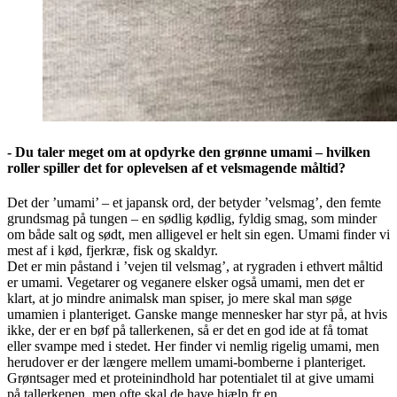
- Du taler meget om at opdyrke den grønne umami – hvilken
roller spiller det for oplevelsen af et velsmagende måltid?
Det der ’umami’ – et japansk ord, der betyder ’velsmag’, den femte
grundsmag på tungen – en sødlig kødlig, fyldig smag, som minder
om både salt og sødt, men alligevel er helt sin egen. Umami finder vi
mest af i kød, fjerkræ, fisk og skaldyr.
Det er min påstand i ’vejen til velsmag’, at rygraden i ethvert måltid
er umami. Vegetarer og veganere elsker også umami, men det er
klart, at jo mindre animalsk man spiser, jo mere skal man søge
umamien i planteriget. Ganske mange mennesker har styr på, at hvis
ikke, der er en bøf på tallerkenen, så er det en god ide at få tomat
eller svampe med i stedet. Her finder vi nemlig rigelig umami, men
herudover er der længere mellem umami-bomberne i planteriget.
Grøntsager med et proteinindhold har potentialet til at give umami
på tallerkenen, men ofte skal de have hjælp fr en