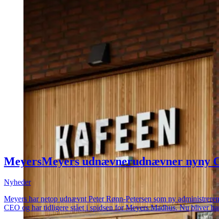
Meyers
Meyers
udnævner
udnævner
ny
ny
Nyheder
Meyers har netop udnævnt Peter Rønn-Petersen som ny administrerende di
CEO og har tidligere stået i spidsen for Meyers Madhus. Nu bliver ha