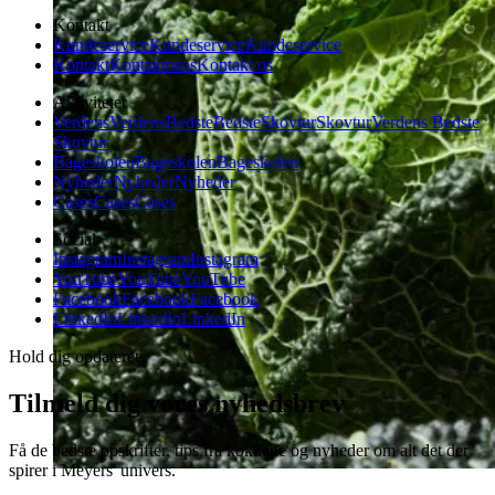
Kontakt
Kundeservice
Kundeservice
Kundeservice
Kontakt
Kontakt
os
os
Kontakt os
Aktiviteter
Verdens
Verdens
Bedste
Bedste
Skovtur
Skovtur
Verdens Bedste
Skovtur
Bageskolen
Bageskolen
Bageskolen
Nyheder
Nyheder
Nyheder
Cases
Cases
Cases
Social
Instagram
Instagram
Instagram
YouTube
YouTube
YouTube
Facebook
Facebook
Facebook
LinkedIn
LinkedIn
LinkedIn
Hold dig opdateret
Tilmeld dig vores nyhedsbrev
Få de bedste opskrifter, tips fra kokkene og nyheder om alt det der
spirer i Meyers' univers.