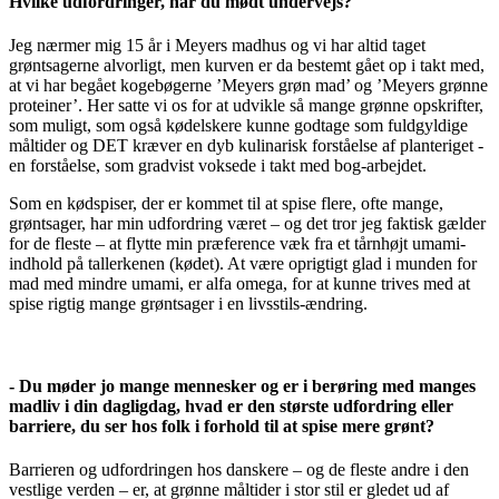
Hvilke udfordringer, har du mødt undervejs?
Jeg nærmer mig 15 år i Meyers madhus og vi har altid taget
grøntsagerne alvorligt, men kurven er da bestemt gået op i takt med,
at vi har begået kogebøgerne ’Meyers grøn mad’ og ’Meyers grønne
proteiner’. Her satte vi os for at udvikle så mange grønne opskrifter,
som muligt, som også kødelskere kunne godtage som fuldgyldige
måltider og DET kræver en dyb kulinarisk forståelse af planteriget -
en forståelse, som gradvist voksede i takt med bog-arbejdet.
Som en kødspiser, der er kommet til at spise flere, ofte mange,
grøntsager, har min udfordring været – og det tror jeg faktisk gælder
for de fleste – at flytte min præference væk fra et tårnhøjt umami-
indhold på tallerkenen (kødet). At være oprigtigt glad i munden for
mad med mindre umami, er alfa omega, for at kunne trives med at
spise rigtig mange grøntsager i en livsstils-ændring.
- Du møder jo mange mennesker og er i berøring med manges
madliv i din dagligdag, hvad er den største udfordring eller
barriere, du ser hos folk i forhold til at spise mere grønt?
Barrieren og udfordringen hos danskere – og de fleste andre i den
vestlige verden – er, at grønne måltider i stor stil er gledet ud af