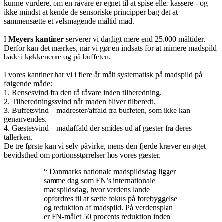
kunne vurdere, om en råvare er egnet til at spise eller kassere - og
ikke mindst at kende de sensoriske principper bag det at
sammensætte et velsmagende måltid mad.
I
Meyers kantiner
serverer vi dagligt mere end 25.000 måltider.
Derfor kan det mærkes, når vi gør en indsats for at mimere madspild
både i køkkenerne og på buffeten.
I vores kantiner har vi i flere år målt systematisk på madspild på
følgende måde:
1. Rensesvind fra den rå råvare inden tilberedning.
2. Tilberedningssvind når maden bliver tilberedt.
3. Buffetsvind – madrester/affald fra buffeten, som ikke kan
genanvendes.
4. Gæstesvind – madaffald der smides ud af gæster fra deres
tallerken.
De tre første kan vi selv påvirke, mens den fjerde kræver en øget
bevidsthed om portionsstørrelser hos vores gæster.
“ Danmarks nationale madspildsdag ligger
samme dag som FN’s internationale
madspildsdag, hvor verdens lande
opfordres til at sætte fokus på forebyggelse
og reduktion af madspild. På verdensplan
er FN-målet 50 procents reduktion inden