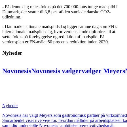
- På denne dag rettes fokus på det 700.000 tons tunge madspild i
Danmark, der svarer til 3,8 pct. af den samlede danske CO2-
udledning.
- Danmarks nationale madspildsdag ligger samme dag som FN’s
internationale madspildsdag, hvor verdens lande opfordres til at
sætte fokus på forebyggelse og reduktion af madspild. På
verdensplan er FN-målet 50 procents reduktion inden 2030.
Nyheder
Novonesis
Novonesis
vælger
vælger
Meyers
partner:
partner:
Skal
Skal
skabe
skabe
uni
på
på
ni
ni
lokationer
lokationer
for
for
at
at
bæredygtighed
bæredygtighed
og
og
fælles
Nyheder
Novonesis har valgt Meyers som gastronomisk partner på virksomheden
Samarbejdet viser nye veje for, hvordan måltider på arbejdspladsen k
samtidig understøtte Novonesis’ ambitiøse bæredygtighedsmål.