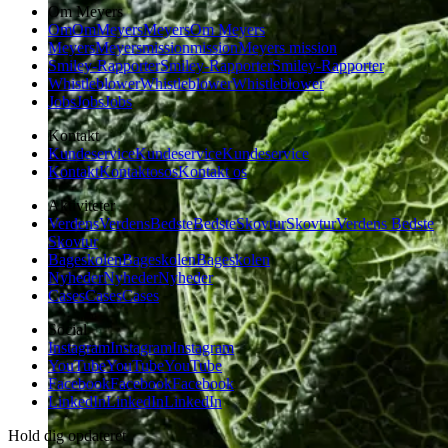
Om Meyers
Om
Om
Meyers
Meyers
Om Meyers
Meyers
Meyers
mission
mission
Meyers mission
Smiley-Rapporter
Smiley-Rapporter
Smiley-Rapporter
Whistleblower
Whistleblower
Whistleblower
Jobs
Jobs
Jobs
Kontakt
Kundeservice
Kundeservice
Kundeservice
Kontakt
Kontakt
os
os
Kontakt os
Aktiviteter
Verdens
Verdens
Bedste
Bedste
Skovtur
Skovtur
Verdens Bedste
Skovtur
Bageskolen
Bageskolen
Bageskolen
Nyheder
Nyheder
Nyheder
Cases
Cases
Cases
Social
Instagram
Instagram
Instagram
YouTube
YouTube
YouTube
Facebook
Facebook
Facebook
LinkedIn
LinkedIn
LinkedIn
Hold dig opdateret