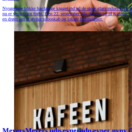
Nysgerrige blikke har længe kigget ind ad de store glasvinduer i AL 
nu er ventetiden forbi. Den 22. september slås dørene op til Kaféen: 
en drøm om at styrke naboskab og lokale forbindelser.
Meyers
Meyers
udnævner
udnævner
ny
ny