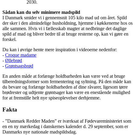
2030.
Sådan kan du selv minimere madspild
I Danmark smider vi i gennemsnit 105 kilo mad ud om året. Spild
der sker i den almindelige husholdning, hjemme i køkkenerne hos os
alle sammen. Hvis vi i fællesskab magter at nedbringe det daglige
spild af mad og bliver bedre til at bruge resterne op, kan vi gøre en
forskel.
Du kan i øvrige hente mere inspiration i videoerne nedenfor:
-
Croque madame
-
Øllebrød
-
Grøntsagsbrød
En anden måde at forlænge holdbarheden kan være ved at bruge
tilberedningsformer som fermentering og syltning. På den måde kan
du bevare og forlænge holdbarheden af dine råvarer, ligesom tørre
brødrester og udtjente grøntsager kan være en enestående mulighed
for at fremstille helt nye spiseoplevelser derhjemme.
Fakta
- ”Danmark Redder Maden” er iværksat af Fødevareministeriet som
en en ny mærkedag i danskernes kalender d. 29 september, som er
Danmarks nye nationale madspildsdag.