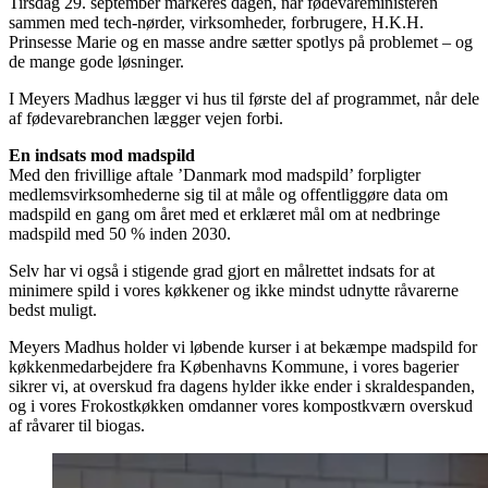
Tirsdag 29. september markeres dagen, når fødevareministeren
sammen med tech-nørder, virksomheder, forbrugere, H.K.H.
Prinsesse Marie og en masse andre sætter spotlys på problemet – og
de mange gode løsninger.
I Meyers Madhus lægger vi hus til første del af programmet, når dele
af fødevarebranchen lægger vejen forbi.
En indsats mod madspild
Med den frivillige aftale ’Danmark mod madspild’ forpligter
medlemsvirksomhederne sig til at måle og offentliggøre data om
madspild en gang om året med et erklæret mål om at nedbringe
madspild med 50 % inden 2030.
Selv har vi også i stigende grad gjort en målrettet indsats for at
minimere spild i vores køkkener og ikke mindst udnytte råvarerne
bedst muligt.
Meyers Madhus holder vi løbende kurser i at bekæmpe madspild for
køkkenmedarbejdere fra Københavns Kommune, i vores bagerier
sikrer vi, at overskud fra dagens hylder ikke ender i skraldespanden,
og i vores Frokostkøkken omdanner vores kompostkværn overskud
af råvarer til biogas.