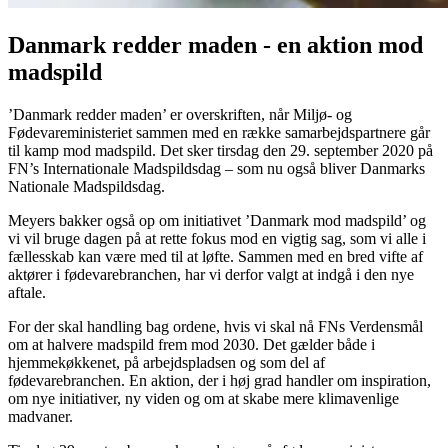
Danmark redder maden - en aktion mod
madspild
’Danmark redder maden’ er overskriften, når Miljø- og
Fødevareministeriet sammen med en række samarbejdspartnere går
til kamp mod madspild. Det sker tirsdag den 29. september 2020 på
FN’s Internationale Madspildsdag – som nu også bliver Danmarks
Nationale Madspildsdag.
Meyers bakker også op om initiativet ’Danmark mod madspild’ og
vi vil bruge dagen på at rette fokus mod en vigtig sag, som vi alle i
fællesskab kan være med til at løfte. Sammen med en bred vifte af
aktører i fødevarebranchen, har vi derfor valgt at indgå i den nye
aftale.
For der skal handling bag ordene, hvis vi skal nå FNs Verdensmål
om at halvere madspild frem mod 2030. Det gælder både i
hjemmekøkkenet, på arbejdspladsen og som del af
fødevarebranchen. En aktion, der i høj grad handler om inspiration,
om nye initiativer, ny viden og om at skabe mere klimavenlige
madvaner.