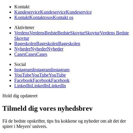
Kontakt
Kundeservice
Kundeservice
Kundeservice
Kontakt
Kontakt
os
os
Kontakt os
Aktiviteter
Verdens
Verdens
Bedste
Bedste
Skovtur
Skovtur
Verdens Bedste
Skovtur
Bageskolen
Bageskolen
Bageskolen
Nyheder
Nyheder
Nyheder
Cases
Cases
Cases
Social
Instagram
Instagram
Instagram
YouTube
YouTube
YouTube
Facebook
Facebook
Facebook
LinkedIn
LinkedIn
LinkedIn
Hold dig opdateret
Tilmeld dig vores nyhedsbrev
Få de bedste opskrifter, tips fra kokkene og nyheder om alt det der
spirer i Meyers' univers.