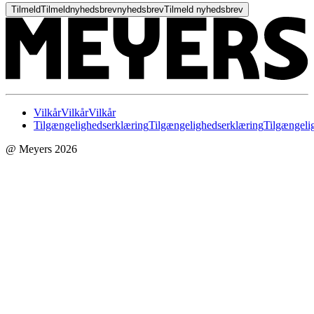
Tilmeld
Tilmeld
nyhedsbrev
nyhedsbrev
Tilmeld nyhedsbrev
Vilkår
Vilkår
Vilkår
Tilgængelighedserklæring
Tilgængelighedserklæring
Tilgængeli
@ Meyers 2026