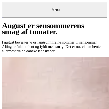
Menu
August er sensommerens
Kantine
Restauranter
Køb
Køb
Kantine
gavekort
Restauranter
Kantine
gavekort
&
Køb gavekort
&
Bagerier
Bagerier
Restauranter &
Frokostordning
Bagerier
Kundeservice
Kundeservice
Frokostordning
Kundeservice
Frokostordning
smag af tomater.
Catering
Foodservice
Catering
Foodservice
&
&
Events
Foodservice
Events
Catering & Events
Madkurser
Detail
Detail
Madkurser
Detail
Log ind
&
&
Teambuilding
Mit Meyers
Teambuilding
Madkurse
& Teambuilding
Projekter
Projekter
&
&
rådgivning
rådgivning
Projekter &
I august bevæger vi os langsomt fra højsommer til sensommer.
Opskrifter
rådgivning
Opskrifter
Opskrifter
Alting er fuldmodent og fyldt med smag. Det er nu, vi kan hente
Eventkalender
Eventkalender
Eventkalender
allermest fra de danske landskaber.