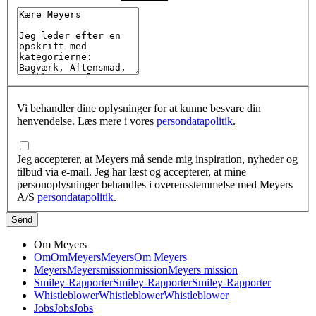
Vi behandler dine oplysninger for at kunne besvare din
henvendelse. Læs mere i vores
persondatapolitik
.
Jeg accepterer, at Meyers må sende mig inspiration, nyheder og
tilbud via e-mail. Jeg har læst og accepterer, at mine
personoplysninger behandles i overensstemmelse med Meyers
A/S
persondatapolitik
.
Send
Om Meyers
Om
Om
Meyers
Meyers
Om Meyers
Meyers
Meyers
mission
mission
Meyers mission
Smiley-Rapporter
Smiley-Rapporter
Smiley-Rapporter
Whistleblower
Whistleblower
Whistleblower
Jobs
Jobs
Jobs