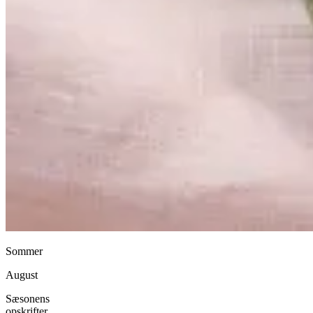
Sommer
August
Sæsonens
opskrifter