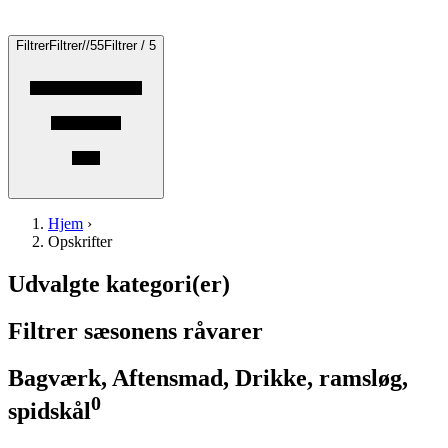
Filtrer
Filtrer
/
/
5
5
Filtrer / 5
Hjem
›
Opskrifter
Udvalgte kategori(er)
Filtrer sæsonens råvarer
Bagværk, Aftensmad, Drikke, ramsløg,
0
spidskål