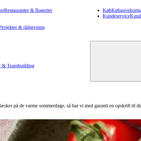
er
Restauranter & Bagerier
Køb
Køb
gavekort
g
Kundeservice
Kund
Projekter & rådgivning
 & Teambuilding
 læsker på de varme sommerdage, så har vi med garanti en opskrift til di