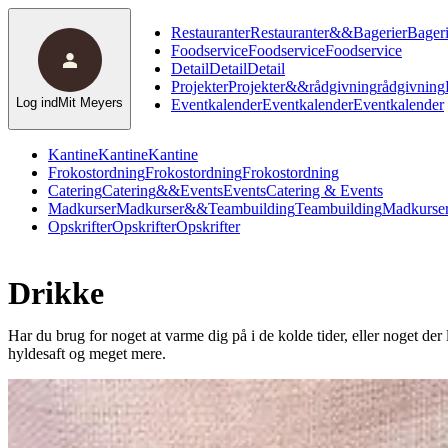
Restauranter
Restauranter
&
&
Bagerier
Bageri
Foodservice
Foodservice
Foodservice
Detail
Detail
Detail
Projekter
Projekter
&
&
rådgivning
rådgivning
Log ind
Mit Meyers
Eventkalender
Eventkalender
Eventkalender
Kantine
Kantine
Kantine
Frokostordning
Frokostordning
Frokostordning
Catering
Catering
&
&
Events
Events
Catering & Events
Madkurser
Madkurser
&
&
Teambuilding
Teambuilding
Madkurser
Opskrifter
Opskrifter
Opskrifter
Drikke
Har du brug for noget at varme dig på i de kolde tider, eller noget der
hyldesaft og meget mere.