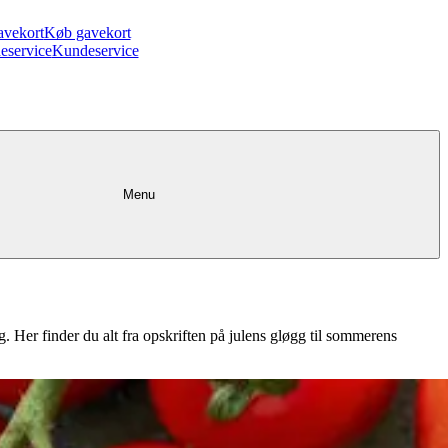
avekort
Køb gavekort
eservice
Kundeservice
Menu
g. Her finder du alt fra opskriften på julens gløgg til sommerens