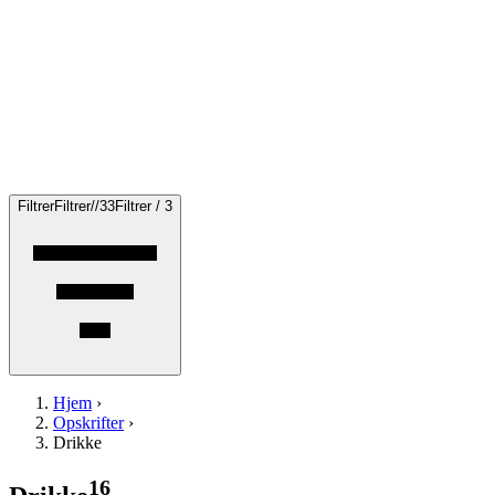
Filtrer
Filtrer
/
/
3
3
Filtrer / 3
Hjem
›
Opskrifter
›
Drikke
16