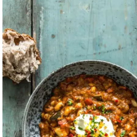
Gem opskrift
Aftensmad
Glutenfri
Laktosefri
Vegetarisk
Vegansk
Chili sin carne med masser af
grøntsager, varme krydderier,
chokolade og brune bønner.
Retten er velegnet til vegetarer,
veganere og alle andre, der kan
lide en drøngod chili.