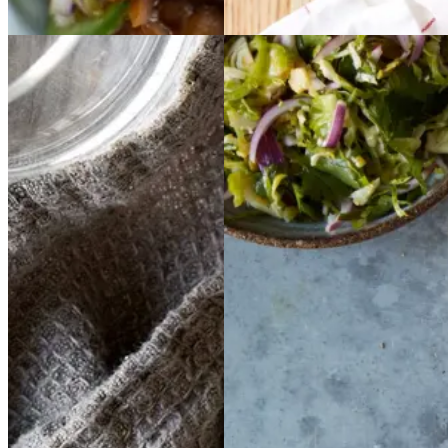
Efterårsmad
Bagte
Bagte
Stegte
Stegte
pastinakker
pastinak
hvedetortillas
hvedet
ker
med
med
ortillas
med
med
grønkålssalsa,
grønk
grov
grov
ålssalsa,
bønnemos,
bønnemos
valnødder,
valnødder,
,
rosenkål
rosenkål
pære
pære
og
og
og
og
bønne-
Vesterhavsost
Vester
pastinakmos
bønne-
havsost
pastinakmos