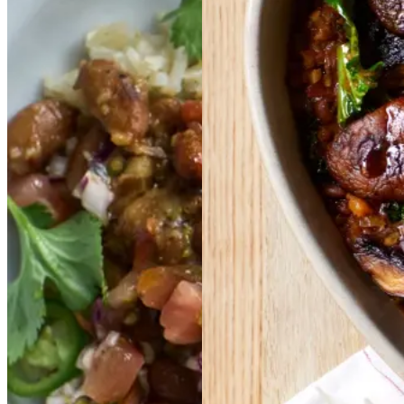
BØNNEGRYDE
BØ
PORTOBELLOGR
NNEGRYDE
YDE
PORTOBELL
MED
MED
OGRYDE
PICO
PICO
DE
DE
MED
MED
GALLO-
MISO
MISO
OG
OG
SALSA
GALLO-
GRØNKÅL
GRØNK
SALSA
ÅL
Gem opskrift
Gem opskrift
Aftensmad
Vintermad
Vegetarisk
Aftensmad
Vegansk
Vegetarisk