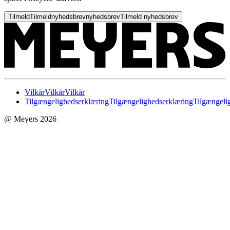
Tilmeld
Tilmeld
nyhedsbrev
nyhedsbrev
Tilmeld nyhedsbrev
Vilkår
Vilkår
Vilkår
Tilgængelighedserklæring
Tilgængelighedserklæring
Tilgængeli
@ Meyers 2026