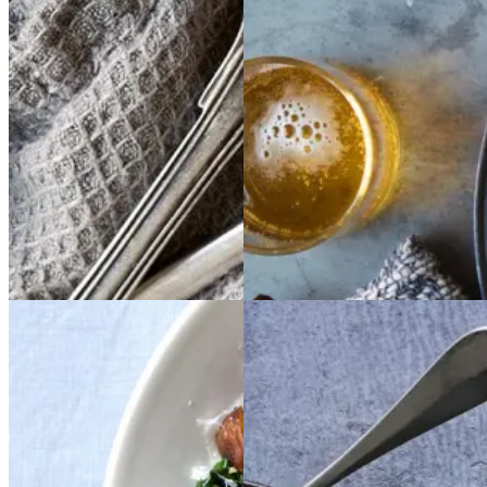
Gem opskrift
Gem opskrift
Mexicansk mad
Vegetarisk
Aftensmad
Vegansk
Vintermad
Vegetarisk
Bønnebiksemad
Bøn
Chili
Chili
con
con