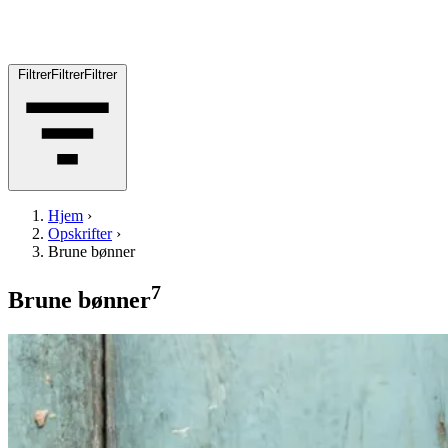
Filtrer
Filtrer
Filtrer
Hjem
›
Opskrifter
›
Brune bønner
7
Brune bønner
Grøntsagschili
Grønt
sagschili