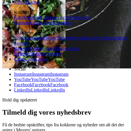
Jobs
Jobs
Jobs
Kontakt
Kundeservice
Kundeservice
Kundeservice
Kontakt
Kontakt
os
os
Kontakt os
Aktiviteter
Verdens
Verdens
Bedste
Bedste
Skovtur
Skovtur
Verdens Bedste
Skovtur
Bageskolen
Bageskolen
Bageskolen
Nyheder
Nyheder
Nyheder
Cases
Cases
Cases
Social
Instagram
Instagram
Instagram
YouTube
YouTube
YouTube
Facebook
Facebook
Facebook
LinkedIn
LinkedIn
LinkedIn
Hold dig opdateret
Tilmeld dig vores nyhedsbrev
Få de bedste opskrifter, tips fra kokkene og nyheder om alt det der
spirer i Meyers' univers.