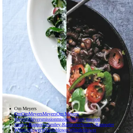
nebiksemad
med
med
carne
carne
svampe,
svampe,
kål
kål
og
og
parmesan
parmesan
Gem opskrift
Mexicansk mad
Aftensmad
Gem opskrift
Aftensmad
Vegetarisk
Om Meyers
Om
Om
Meyers
Meyers
Om Meyers
Meyers
Meyers
mission
mission
Meyers mission
Smiley-Rapporter
Smiley-Rapporter
Smiley-Rapporter
Whistleblower
Whistleblower
Whistleblower