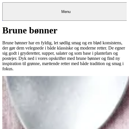
Menu
Brune bønner
Kantine
Restauranter
Køb
Køb
Kantine
gavekort
Restauranter
Kantine
gavekort
&
Køb gavekort
&
Bagerier
Bagerier
Restauranter &
Frokostordning
Bagerier
Kundeservice
Kundeservice
Frokostordning
Kundeservice
Frokostordning
Catering
Foodservice
Catering
Foodservice
&
&
Events
Foodservice
Events
Catering & Events
Brune bønner har en fyldig, let sødlig smag og en blød konsistens,
Madkurser
Detail
Detail
Madkurser
Detail
Log ind
&
&
Teambuilding
Mit Meyers
Teambuilding
Madkurse
der gør dem velegnede i både klassiske og moderne retter. De egner
& Teambuilding
Projekter
Projekter
&
&
rådgivning
rådgivning
Projekter &
sig godt i gryderetter, supper, salater og som base i plantefars og
Opskrifter
rådgivning
Opskrifter
Opskrifter
postejer. Dyk ned i vores opskrifter med brune bønner og find ny
Eventkalender
Eventkalender
Eventkalender
inspiration til grønne, mættende retter med både tradition og smag i
fokus.