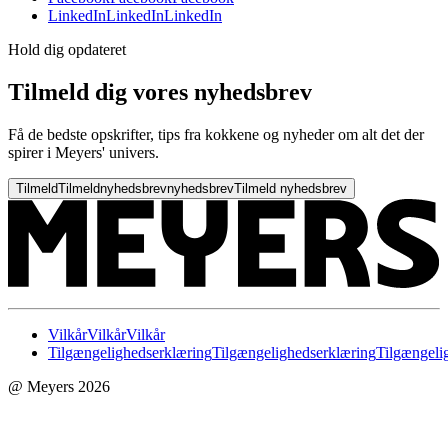
LinkedIn
LinkedIn
LinkedIn
Hold dig opdateret
Tilmeld dig vores nyhedsbrev
Få de bedste opskrifter, tips fra kokkene og nyheder om alt det der
spirer i Meyers' univers.
Tilmeld
Tilmeld
nyhedsbrev
nyhedsbrev
Tilmeld nyhedsbrev
Vilkår
Vilkår
Vilkår
Tilgængelighedserklæring
Tilgængelighedserklæring
Tilgængeli
@ Meyers 2026