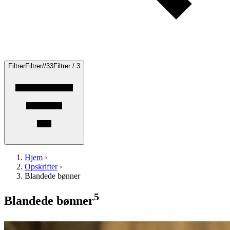
Filtrer
Filtrer
/
/
3
3
Filtrer / 3
Hjem
›
Opskrifter
›
Blandede bønner
5
Blandede bønner