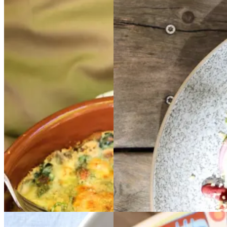
Gratinerede
Gratine
Couscous
Couscous
rede
bønner
bønner
med
med
bønner,
bønner,
persille
persille
og
og
citron
citron
Gem opskrift
Gem opskrift
Sommermad