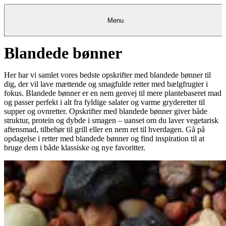
Menu
Blandede bønner
Kantine
Restauranter
Køb
Køb
Kantine
gavekort
Restauranter
Kantine
gavekort
&
Køb gavekort
&
Bagerier
Bagerier
Restauranter &
Frokostordning
Bagerier
Kundeservice
Kundeservice
Frokostordning
Kundeservice
Frokostordning
Catering
Foodservice
Catering
Foodservice
&
&
Events
Foodservice
Events
Catering & Events
Her har vi samlet vores bedste opskrifter med blandede bønner til
Madkurser
Detail
Detail
Madkurser
Detail
Log ind
&
&
Teambuilding
Mit Meyers
Teambuilding
Madkurse
dig, der vil lave mættende og smagfulde retter med bælgfrugter i
& Teambuilding
Projekter
Projekter
&
&
rådgivning
rådgivning
Projekter &
fokus. Blandede bønner er en nem genvej til mere plantebaseret mad
Opskrifter
rådgivning
Opskrifter
Opskrifter
og passer perfekt i alt fra fyldige salater og varme gryderetter til
Eventkalender
Eventkalender
Eventkalender
supper og ovnretter. Opskrifter med blandede bønner giver både
struktur, protein og dybde i smagen – uanset om du laver vegetarisk
aftensmad, tilbehør til grill eller en nem ret til hverdagen. Gå på
opdagelse i retter med blandede bønner og find inspiration til at
bruge dem i både klassiske og nye favoritter.