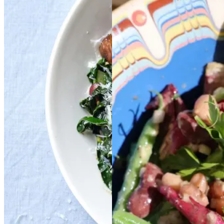
Bønnebiksemad
Bøn
Farverig
Farverig
nebiksemad
med
med
bønnesalat
bønnesala
svampe,
svampe,
t
kål
kål
og
og
parmesan
parmesan
Gem opskrift
Forårsmad
Gem opskrift
Sommermad
Aftensmad
Vegansk