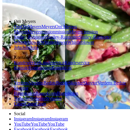
Vegetarisk
Vegetarisk
Om Meyers
Om
Om
Meyers
Meyers
Om Meyers
Meyers
Meyers
mission
mission
Meyers mission
Smiley-Rapporter
Smiley-Rapporter
Smiley-Rapporter
Whistleblower
Whistleblower
Whistleblower
Jobs
Jobs
Jobs
Kontakt
Kundeservice
Kundeservice
Kundeservice
Kontakt
Kontakt
os
os
Kontakt os
Aktiviteter
Verdens
Verdens
Bedste
Bedste
Skovtur
Skovtur
Verdens Bedste
Skovtur
Bageskolen
Bageskolen
Bageskolen
Nyheder
Nyheder
Nyheder
Cases
Cases
Cases
Social
Instagram
Instagram
Instagram
YouTube
YouTube
YouTube
Facebook
Facebook
Facebook