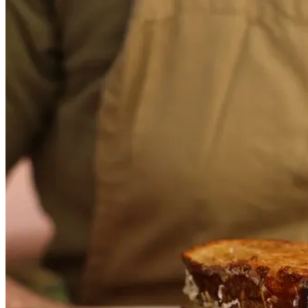
Bønnetoast
Bønnetoa
st
Gem opskrift
Frokost
En sprød og smagfuld toast med
cremet bønnefyld – perfekt til
frokost eller en let aftensmad.