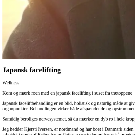
Japansk facelifting
Wellness
Kom og mærk roen med en japansk facelifting i suset fra trætoppene
Japansk faceliftbehandling er en blid, holistisk og naturlig måde at g
organpunkter. Behandlingen virker både afspændende og opstrammende, 
Samtidig beroliges nervesystemet, så du mærker en dyb ro i hele kroppe
Jeg hedder Kjersti Iversen, er nordmand og har boet i Danmark siden 
arbejdet i nogle af Københavns flotteste spasteder og har også arbejdet