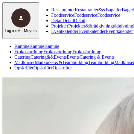
Restauranter
Restauranter
&
&
Bagerier
Bageri
Foodservice
Foodservice
Foodservice
Detail
Detail
Detail
Projekter
Projekter
&
&
rådgivning
rådgivning
Log ind
Mit Meyers
Eventkalender
Eventkalender
Eventkalender
Kantine
Kantine
Kantine
Frokostordning
Frokostordning
Frokostordning
Catering
Catering
&
&
Events
Events
Catering & Events
Madkurser
Madkurser
&
&
Teambuilding
Teambuilding
Madkurser
Opskrifter
Opskrifter
Opskrifter