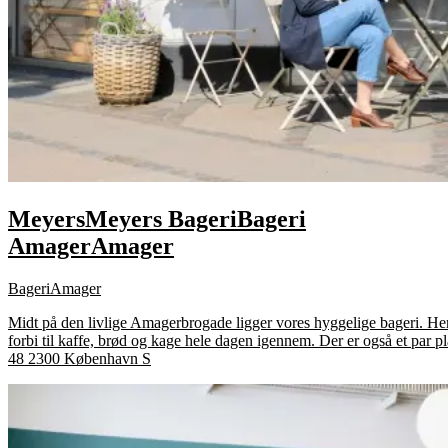
Meyers
Meyers
Bageri
Bageri
Amager
Amager
Bageri
Amager
Midt på den livlige Amagerbrogade ligger vores hyggelige bageri. Her
forbi til kaffe, brød og kage hele dagen igennem. Der er også et par 
48 2300 København S