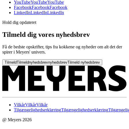
YouTube
YouTube
YouTube
Facebook
Facebook
Facebook
LinkedIn
LinkedIn
LinkedIn
Hold dig opdateret
Tilmeld dig vores nyhedsbrev
Få de bedste opskrifter, tips fra kokkene og nyheder om alt det der
spirer i Meyers' univers.
Tilmeld
Tilmeld
nyhedsbrev
nyhedsbrev
Tilmeld nyhedsbrev
Vilkår
Vilkår
Vilkår
Tilgængelighedserklæring
Tilgængelighedserklæring
Tilgængeli
@ Meyers 2026