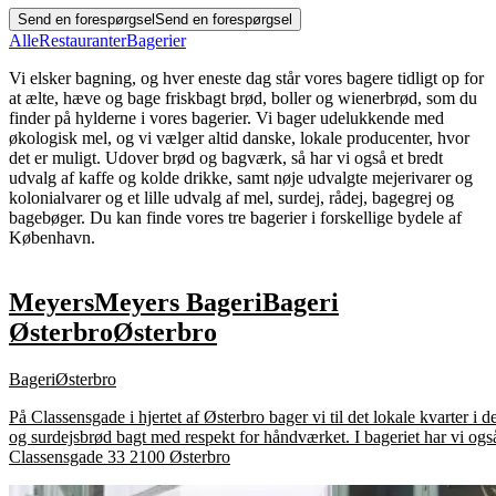
Send en forespørgsel
Send en forespørgsel
Alle
Restauranter
Bagerier
Vi elsker bagning, og hver eneste dag står vores bagere tidligt op for
at ælte, hæve og bage friskbagt brød, boller og wienerbrød, som du
finder på hylderne i vores bagerier. Vi bager udelukkende med
økologisk mel, og vi vælger altid danske, lokale producenter, hvor
det er muligt. Udover brød og bagværk, så har vi også et bredt
udvalg af kaffe og kolde drikke, samt nøje udvalgte mejerivarer og
kolonialvarer og et lille udvalg af mel, surdej, rådej, bagegrej og
bagebøger. Du kan finde vores tre bagerier i forskellige bydele af
København.
Meyers
Meyers
Bageri
Bageri
Østerbro
Østerbro
Bageri
Østerbro
På Classensgade i hjertet af Østerbro bager vi til det lokale kvarter i
og surdejsbrød bagt med respekt for håndværket. I bageriet har vi også 
Classensgade 33 2100 Østerbro