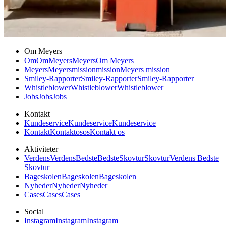
Om Meyers
Om
Om
Meyers
Meyers
Om Meyers
Meyers
Meyers
mission
mission
Meyers mission
Smiley-Rapporter
Smiley-Rapporter
Smiley-Rapporter
Whistleblower
Whistleblower
Whistleblower
Jobs
Jobs
Jobs
Kontakt
Kundeservice
Kundeservice
Kundeservice
Kontakt
Kontakt
os
os
Kontakt os
Aktiviteter
Verdens
Verdens
Bedste
Bedste
Skovtur
Skovtur
Verdens Bedste
Skovtur
Bageskolen
Bageskolen
Bageskolen
Nyheder
Nyheder
Nyheder
Cases
Cases
Cases
Social
Instagram
Instagram
Instagram