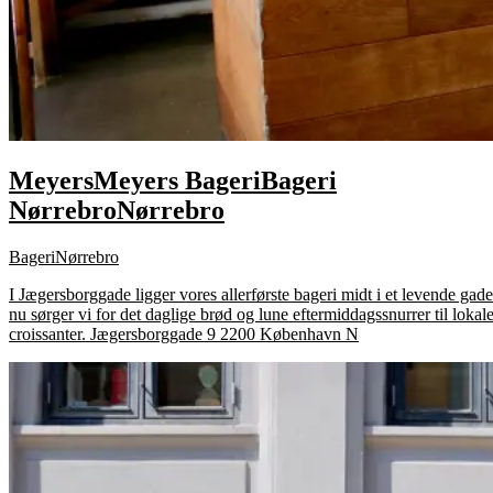
Meyers
Meyers
Bageri
Bageri
Nørrebro
Nørrebro
Bageri
Nørrebro
I Jægersborggade ligger vores allerførste bageri midt i et levende g
nu sørger vi for det daglige brød og lune eftermiddagssnurrer til loka
croissanter. Jægersborggade 9 2200 København N