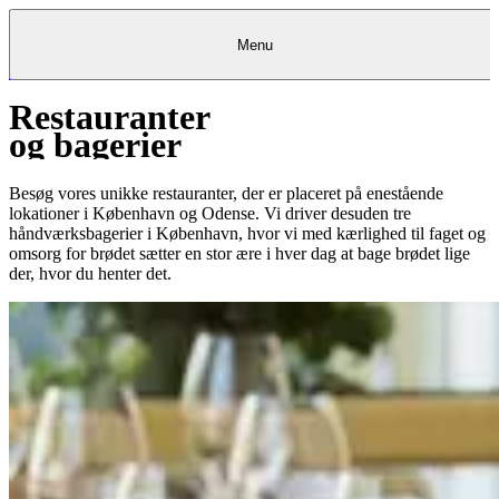
Menu
Restauranter
Kantine
Restauranter
Køb
Køb
Kantine
gavekort
Restauranter
Kantine
gavekort
&
Køb gavekort
&
Bagerier
Bagerier
Restauranter &
Frokostordning
Bagerier
Kundeservice
Kundeservice
Frokostordning
Kundeservice
Frokostordning
og bagerier
Catering
Foodservice
Catering
Foodservice
&
&
Events
Foodservice
Events
Catering & Events
Madkurser
Detail
Detail
Madkurser
Detail
Log ind
&
&
Teambuilding
Mit Meyers
Teambuilding
Madkurse
& Teambuilding
Projekter
Projekter
&
&
rådgivning
rådgivning
Projekter &
Besøg vores unikke restauranter, der er placeret på enestående
Opskrifter
rådgivning
Opskrifter
Opskrifter
lokationer i København og Odense. Vi driver desuden tre
Eventkalender
Eventkalender
Eventkalender
håndværksbagerier i København, hvor vi med kærlighed til faget og
omsorg for brødet sætter en stor ære i hver dag at bage brødet lige
der, hvor du henter det.